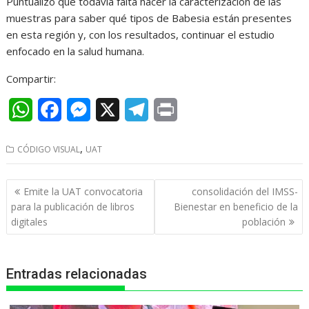
Puntualizó que todavía falta hacer la caracterización de las
muestras para saber qué tipos de Babesia están presentes
en esta región y, con los resultados, continuar el estudio
enfocado en la salud humana.
Compartir:
W
F
M
X
T
P
h
a
e
e
r
,
CÓDIGO VISUAL
UAT
a
c
s
l
i
t
e
s
e
n
Navegación
Emite la UAT convocatoria
consolidación del IMSS-
s
b
e
g
t
de
para la publicación de libros
Bienestar en beneficio de la
entradas
digitales
población
A
o
n
r
p
o
g
a
Entradas relacionadas
p
k
e
m
r