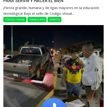
PARA SERVIR Y HACER EL BIEN
​¡Fiesta grande, humana y de ligas mayores en la educación
tecnológica! Bajo el sello de Codigo-Visual...
CÓDIGO VISUAL
TAMAULIPAS
UEMSTIS