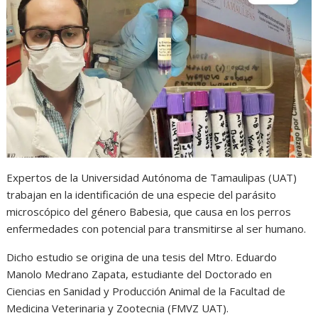
s
b
e
g
t
A
o
n
r
p
o
g
a
p
k
e
m
r
Expertos de la Universidad Autónoma de Tamaulipas (UAT)
trabajan en la identificación de una especie del parásito
microscópico del género Babesia, que causa en los perros
enfermedades con potencial para transmitirse al ser humano.
Dicho estudio se origina de una tesis del Mtro. Eduardo
Manolo Medrano Zapata, estudiante del Doctorado en
Ciencias en Sanidad y Producción Animal de la Facultad de
Medicina Veterinaria y Zootecnia (FMVZ UAT).