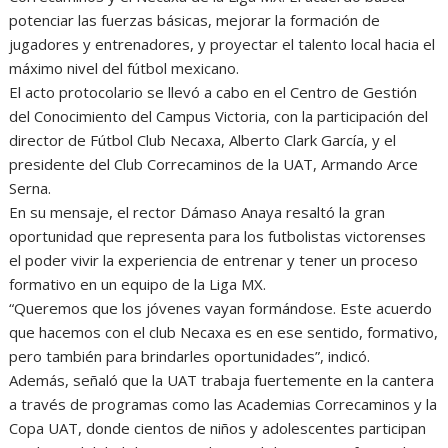
s
b
e
g
t
potenciar las fuerzas básicas, mejorar la formación de
A
o
n
r
jugadores y entrenadores, y proyectar el talento local hacia el
máximo nivel del fútbol mexicano.
p
o
g
a
El acto protocolario se llevó a cabo en el Centro de Gestión
p
k
e
m
del Conocimiento del Campus Victoria, con la participación del
r
director de Fútbol Club Necaxa, Alberto Clark García, y el
presidente del Club Correcaminos de la UAT, Armando Arce
Serna.
En su mensaje, el rector Dámaso Anaya resaltó la gran
oportunidad que representa para los futbolistas victorenses
el poder vivir la experiencia de entrenar y tener un proceso
formativo en un equipo de la Liga MX.
“Queremos que los jóvenes vayan formándose. Este acuerdo
que hacemos con el club Necaxa es en ese sentido, formativo,
pero también para brindarles oportunidades”, indicó.
Además, señaló que la UAT trabaja fuertemente en la cantera
a través de programas como las Academias Correcaminos y la
Copa UAT, donde cientos de niños y adolescentes participan