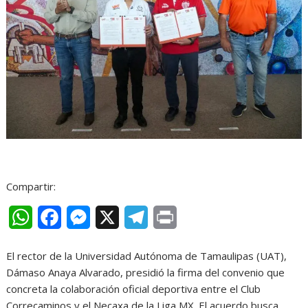
Compartir:
W
F
M
X
T
P
h
a
e
e
r
El rector de la Universidad Autónoma de Tamaulipas (UAT),
a
c
s
l
i
Dámaso Anaya Alvarado, presidió la firma del convenio que
t
e
s
e
n
concreta la colaboración oficial deportiva entre el Club
Correcaminos y el Necaxa de la Liga MX. El acuerdo busca