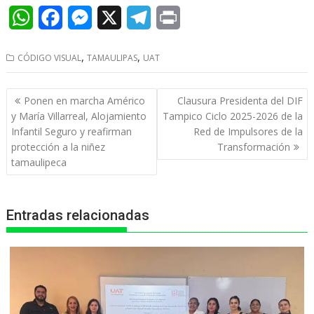
W
F
M
X
T
P
h
a
e
e
r
,
,
CÓDIGO VISUAL
TAMAULIPAS
UAT
a
c
s
l
i
t
e
s
e
n
Navegación
Ponen en marcha Américo
Clausura Presidenta del DIF
s
b
e
g
t
de
y María Villarreal, Alojamiento
Tampico Ciclo 2025-2026 de la
entradas
Infantil Seguro y reafirman
Red de Impulsores de la
A
o
n
r
protección a la niñez
Transformación
p
o
g
a
tamaulipeca
p
k
e
m
r
Entradas relacionadas