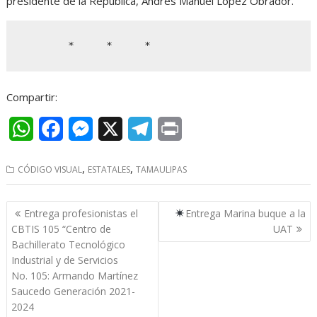
presidente de la República, Andrés Manuel López Obrador.
       *     *     *
Compartir:
W
F
M
X
T
P
h
a
e
e
r
,
,
CÓDIGO VISUAL
ESTATALES
TAMAULIPAS
a
c
s
l
i
t
e
s
e
n
Navegación
Entrega profesionistas el
Entrega Marina buque a la
s
b
e
g
t
de
CBTIS 105 “Centro de
UAT
entradas
Bachillerato Tecnológico
A
o
n
r
Industrial y de Servicios
p
o
g
a
No. 105: Armando Martínez
Saucedo Generación 2021-
p
k
e
m
2024