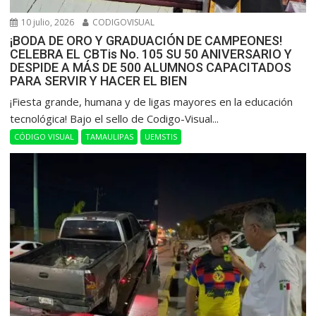
10 julio, 2026
CODIGOVISUAL
¡BODA DE ORO Y GRADUACIÓN DE CAMPEONES!
CELEBRA EL CBTis No. 105 SU 50 ANIVERSARIO Y
DESPIDE A MÁS DE 500 ALUMNOS CAPACITADOS
PARA SERVIR Y HACER EL BIEN
​¡Fiesta grande, humana y de ligas mayores en la educación
tecnológica! Bajo el sello de Codigo-Visual...
CÓDIGO VISUAL
TAMAULIPAS
UEMSTIS