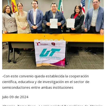
t
e
s
e
n
s
b
e
g
t
A
o
n
r
p
o
g
a
p
k
e
m
r
-Con este convenio queda establecida la cooperación
científica, educativa y de investigación en el sector de
semiconductores entre ambas instituciones
Julio 09 de 2024