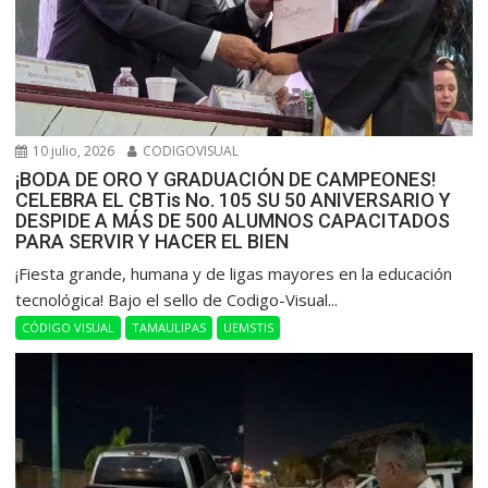
10 julio, 2026
CODIGOVISUAL
¡BODA DE ORO Y GRADUACIÓN DE CAMPEONES!
CELEBRA EL CBTis No. 105 SU 50 ANIVERSARIO Y
DESPIDE A MÁS DE 500 ALUMNOS CAPACITADOS
PARA SERVIR Y HACER EL BIEN
​¡Fiesta grande, humana y de ligas mayores en la educación
tecnológica! Bajo el sello de Codigo-Visual...
CÓDIGO VISUAL
TAMAULIPAS
UEMSTIS