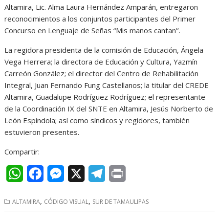
Altamira, Lic. Alma Laura Hernández Amparán, entregaron
reconocimientos a los conjuntos participantes del Primer
Concurso en Lenguaje de Señas “Mis manos cantan’’.
La regidora presidenta de la comisión de Educación, Ángela
Vega Herrera; la directora de Educación y Cultura, Yazmín
Carreón González; el director del Centro de Rehabilitación
Integral, Juan Fernando Fung Castellanos; la titular del CREDE
Altamira, Guadalupe Rodríguez Rodríguez; el representante
de la Coordinación IX del SNTE en Altamira, Jesús Norberto de
León Espíndola; así como síndicos y regidores, también
estuvieron presentes.
Compartir:
W
F
M
X
T
P
h
a
e
e
r
,
,
ALTAMIRA
CÓDIGO VISUAL
SUR DE TAMAULIPAS
a
c
s
l
i