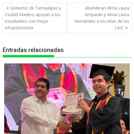
t
e
s
e
n
Navegación
Gobierno de Tamaulipas y
Abanderan Alma Laura
s
b
e
g
t
de
Ciudad Madero apoyan a los
Amparán y Alma Laura
entradas
estudiantes con mejor
Hernández a escoltas de los
A
o
n
r
infraestructura
CAIC
p
o
g
a
p
k
e
m
Entradas relacionadas
r