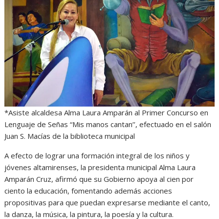
s
b
e
g
t
A
o
n
r
p
o
g
a
p
k
e
m
r
*Asiste alcaldesa Alma Laura Amparán al Primer Concurso en
Lenguaje de Señas “Mis manos cantan’’, efectuado en el salón
Juan S. Macías de la biblioteca municipal
A efecto de lograr una formación integral de los niños y
jóvenes altamirenses, la presidenta municipal Alma Laura
Amparán Cruz, afirmó que su Gobierno apoya al cien por
ciento la educación, fomentando además acciones
propositivas para que puedan expresarse mediante el canto,
la danza, la música, la pintura, la poesía y la cultura.