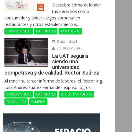
Descubre cómo defender
tus derechos como
consumidor y evitar cargos sorpresa en
restaurantes y otros establecimientos....
CÓDIGO VISUAL
NACIONALES
TAMAULIPAS
9 abril, 2021
CODIGOVISUAL
La UAT seguirá
siendo una
universidad
competitiva y de calidad: Rector Suárez
Al rendir su tercer informe de labores, el Rector Ing.
José Andrés Suárez Fernández expuso logros...
CÓDIGO VISUAL
NACIONALES
SUR DE TAMAULIPAS
TAMAULIPAS
TAMPICO