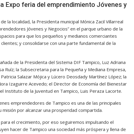
ia Expo feria del emprendimiento Jóvenes y
la localidad, la Presidenta municipal Mónica Zacil Villarreal
prendedores Jóvenes y Negocios” en el parque urbano de la
r espacios para que los pequeños y medianos comerciantes
clientes; y consolidarse con una parte fundamental de la
pañada de la Presidenta del Sistema DIF Tampico, Luz Adriana
Sosa Ruíz; la Subsecretaria para la Pequeña y Mediana Empresa,
 Patricia Salazar Mójica y Lúcero Deosdady Martínez López; la
Nora Izaguirre Acevedo; el Director de Economía del Bienestar
el Instituto de la Juventud en Tampico, Luis Peraza Lacorte.
jóvenes emprendedores de Tampico es una de las principales
u misión por alcanzar una prosperidad compartida.
para el crecimiento, por eso seguiremos impulsando el
ribuyen hacer de Tampico una sociedad más próspera y llena de