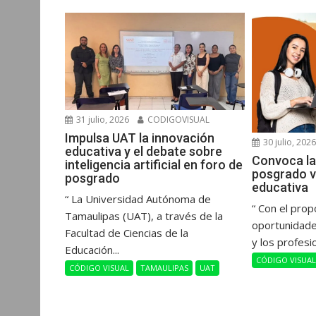
r
31 julio, 2026
CODIGOVISUAL
Impulsa UAT la innovación
30 julio, 202
educativa y el debate sobre
Convoca la
inteligencia artificial en foro de
posgrado v
posgrado
educativa
“ La Universidad Autónoma de
“ Con el prop
Tamaulipas (UAT), a través de la
oportunidade
Facultad de Ciencias de la
y los profesi
Educación...
CÓDIGO VISUA
CÓDIGO VISUAL
TAMAULIPAS
UAT