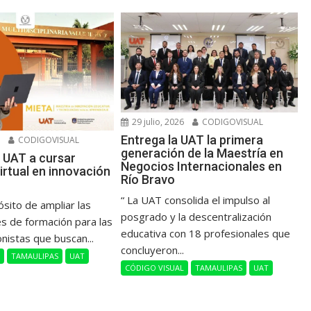
29 julio, 2026
CODIGOVISUAL
Entrega la UAT la primera
6
CODIGOVISUAL
generación de la Maestría en
 UAT a cursar
Negocios Internacionales en
irtual en innovación
Río Bravo
“ La UAT consolida el impulso al
ósito de ampliar las
posgrado y la descentralización
s de formación para las
educativa con 18 profesionales que
onistas que buscan...
concluyeron...
L
TAMAULIPAS
UAT
CÓDIGO VISUAL
TAMAULIPAS
UAT