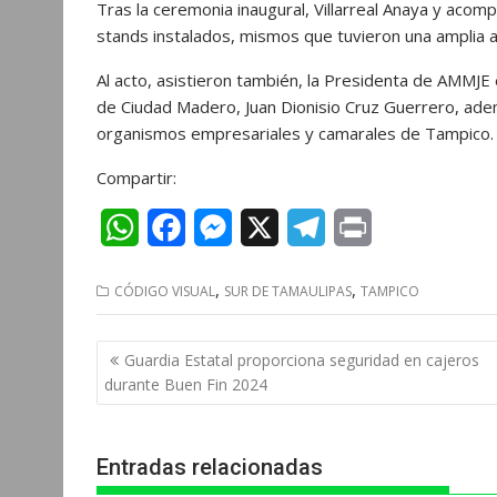
Tras la ceremonia inaugural, Villarreal Anaya y aco
stands instalados, mismos que tuvieron una amplia a
Al acto, asistieron también, la Presidenta de AMMJE e
de Ciudad Madero, Juan Dionisio Cruz Guerrero, ad
organismos empresariales y camarales de Tampico.
Compartir:
W
F
M
X
T
P
h
a
e
e
r
,
,
CÓDIGO VISUAL
SUR DE TAMAULIPAS
TAMPICO
a
c
s
l
i
t
e
s
e
n
Navegación
Guardia Estatal proporciona seguridad en cajeros
s
b
e
g
t
de
durante Buen Fin 2024
entradas
A
o
n
r
p
o
g
a
Entradas relacionadas
p
k
e
m