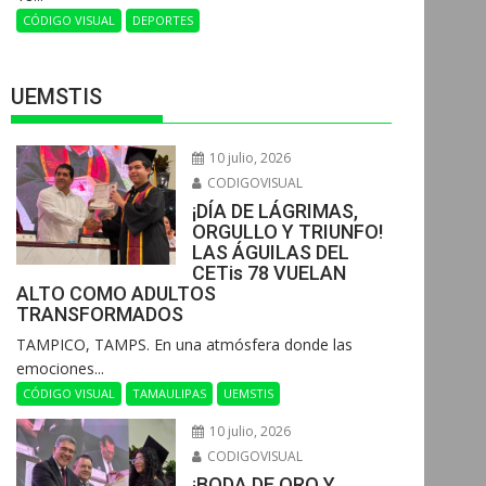
CÓDIGO VISUAL
DEPORTES
UEMSTIS
10 julio, 2026
CODIGOVISUAL
¡DÍA DE LÁGRIMAS,
ORGULLO Y TRIUNFO!
LAS ÁGUILAS DEL
CETis 78 VUELAN
ALTO COMO ADULTOS
TRANSFORMADOS
​TAMPICO, TAMPS. En una atmósfera donde las
emociones...
CÓDIGO VISUAL
TAMAULIPAS
UEMSTIS
10 julio, 2026
CODIGOVISUAL
¡BODA DE ORO Y