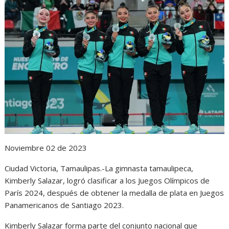
s
b
e
g
t
A
o
n
r
p
o
g
a
p
k
e
m
r
Noviembre 02 de 2023
Ciudad Victoria, Tamaulipas.-La gimnasta tamaulipeca,
Kimberly Salazar, logró clasificar a los Juegos Olímpicos de
París 2024, después de obtener la medalla de plata en Juegos
Panamericanos de Santiago 2023.
Kimberly Salazar forma parte del conjunto nacional que