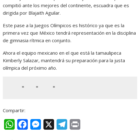
compitió ante los mejores del continente, escuadra que es
dirigida por Blajaith Aguilar.
Este pase a la Juegos Olímpicos es histórico ya que es la
primera vez que México tendrá representación en la disciplina
de gimnasia rítmica en conjunto.
Ahora el equipo mexicano en el que está la tamaulipeca
Kimberly Salazar, mantendrá su preparación para la justa
olímpica del próximo año.
    *    *     *
Compartir:
W
F
M
X
T
P
h
a
e
e
r