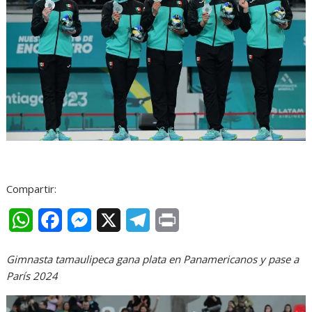
Compartir:
W
F
M
X
T
P
h
a
e
e
r
Gimnasta tamaulipeca gana plata en Panamericanos y pase a
a
c
s
l
i
París 2024
t
e
s
e
n