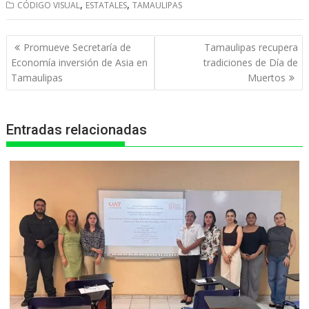
,
,
CÓDIGO VISUAL
ESTATALES
TAMAULIPAS
a
c
s
l
i
t
e
s
e
n
Navegación
Promueve Secretaría de
Tamaulipas recupera
s
b
e
g
t
de
Economía inversión de Asia en
tradiciones de Día de
entradas
Tamaulipas
Muertos
A
o
n
r
p
o
g
a
Entradas relacionadas
p
k
e
m
r