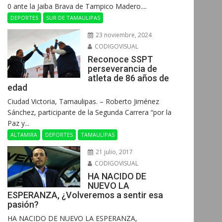
0 ante la Jaiba Brava de Tampico Madero....
DEPORTES
SUR DE TAMAULIPAS
23 noviembre, 2024
CODIGOVISUAL
Reconoce SSPT
perseverancia de
atleta de 86 años de
edad
Ciudad Victoria, Tamaulipas. – Roberto Jiménez
Sánchez, participante de la Segunda Carrera “por la
Paz y...
ALTAMIRA
DEPORTES
TAMAULIPAS
21 julio, 2017
CODIGOVISUAL
HA NACIDO DE
NUEVO LA
ESPERANZA, ¿Volveremos a sentir esa
pasión?
HA NACIDO DE NUEVO LA ESPERANZA,