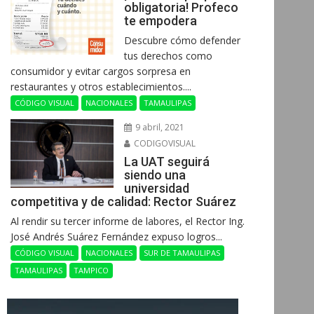
obligatoria! Profeco
te empodera
Descubre cómo defender
tus derechos como
consumidor y evitar cargos sorpresa en
restaurantes y otros establecimientos....
CÓDIGO VISUAL
NACIONALES
TAMAULIPAS
9 abril, 2021
CODIGOVISUAL
La UAT seguirá
siendo una
universidad
competitiva y de calidad: Rector Suárez
Al rendir su tercer informe de labores, el Rector Ing.
José Andrés Suárez Fernández expuso logros...
CÓDIGO VISUAL
NACIONALES
SUR DE TAMAULIPAS
TAMAULIPAS
TAMPICO