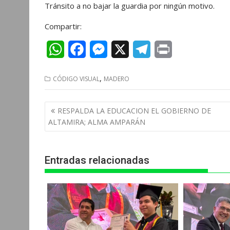
Tránsito a no bajar la guardia por ningún motivo.
Compartir:
W
F
M
X
T
P
h
a
e
e
r
,
CÓDIGO VISUAL
MADERO
a
c
s
l
i
t
e
s
e
n
Navegación
RESPALDA LA EDUCACION EL GOBIERNO DE
s
b
e
g
t
de
ALTAMIRA; ALMA AMPARÁN
entradas
A
o
n
r
p
o
g
a
Entradas relacionadas
p
k
e
m
r