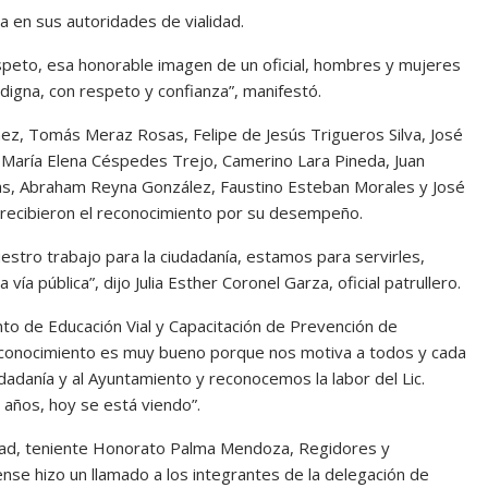
a en sus autoridades de vialidad.
eto, esa honorable imagen de un oficial, hombres y mujeres
igna, con respeto y confianza”, manifestó.
z, Tomás Meraz Rosas, Felipe de Jesús Trigueros Silva, José
a María Elena Céspedes Trejo, Camerino Lara Pineda, Juan
gas, Abraham Reyna González, Faustino Esteban Morales y José
recibieron el reconocimiento por su desempeño.
estro trabajo para la ciudadanía, estamos para servirles,
vía pública”, dijo Julia Esther Coronel Garza, oficial patrullero.
o de Educación Vial y Capacitación de Prevención de
reconocimiento es muy bueno porque nos motiva a todos y cada
dadanía y al Ayuntamiento y reconocemos la labor del Lic.
 años, hoy se está viendo”.
lidad, teniente Honorato Palma Mendoza, Regidores y
nse hizo un llamado a los integrantes de la delegación de