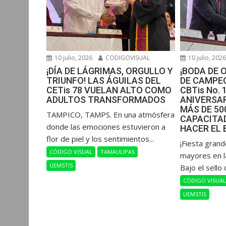
10 julio, 2026
CODIGOVISUAL
10 julio, 202
¡DÍA DE LÁGRIMAS, ORGULLO Y
¡BODA DE 
TRIUNFO! LAS ÁGUILAS DEL
DE CAMPEO
CETis 78 VUELAN ALTO COMO
CBTis No. 
ADULTOS TRANSFORMADOS
ANIVERSAR
MÁS DE 5
​TAMPICO, TAMPS. En una atmósfera
CAPACITAD
donde las emociones estuvieron a
HACER EL 
flor de piel y los sentimientos...
​¡Fiesta gran
CÓDIGO VISUAL
TAMAULIPAS
mayores en l
UEMSTIS
Bajo el sello 
CÓDIGO VISUA
UEMSTIS