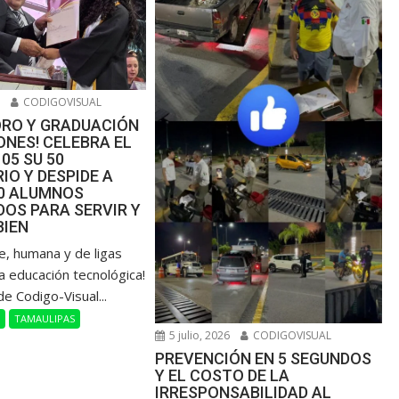
6
CODIGOVISUAL
ORO Y GRADUACIÓN
NES! CELEBRA EL
105 SU 50
IO Y DESPIDE A
00 ALUMNOS
OS PARA SERVIR Y
BIEN
de, humana y de ligas
a educación tecnológica!
de Codigo-Visual...
L
TAMAULIPAS
5 julio, 2026
CODIGOVISUAL
PREVENCIÓN EN 5 SEGUNDOS
Y EL COSTO DE LA
IRRESPONSABILIDAD AL