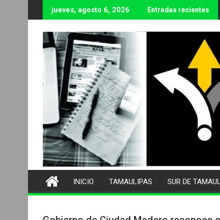
Ir
jueves, agosto 6, 2026
Entradas recientes
al
contenido
INICIO
TAMAULIPAS
SUR DE TAMAU