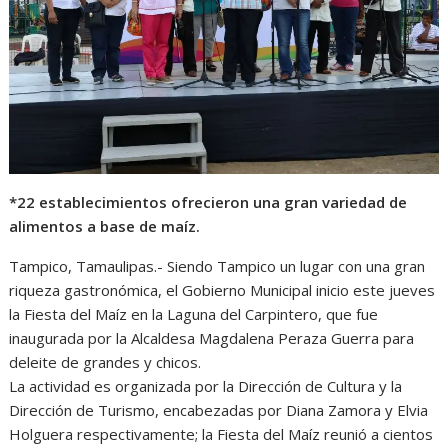
A
o
n
r
p
o
g
a
p
k
e
m
r
*22 establecimientos ofrecieron una gran variedad de
alimentos a base de maíz.
Tampico, Tamaulipas.- Siendo Tampico un lugar con una gran
riqueza gastronómica, el Gobierno Municipal inicio este jueves
la Fiesta del Maíz en la Laguna del Carpintero, que fue
inaugurada por la Alcaldesa Magdalena Peraza Guerra para
deleite de grandes y chicos.
La actividad es organizada por la Dirección de Cultura y la
Dirección de Turismo, encabezadas por Diana Zamora y Elvia
Holguera respectivamente; la Fiesta del Maíz reunió a cientos