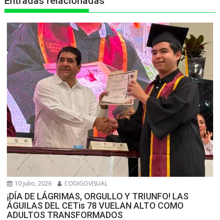
Entradas relacionadas
p
k
e
m
r
10 julio, 2026
CODIGOVISUAL
¡DÍA DE LÁGRIMAS, ORGULLO Y TRIUNFO! LAS
ÁGUILAS DEL CETis 78 VUELAN ALTO COMO
ADULTOS TRANSFORMADOS