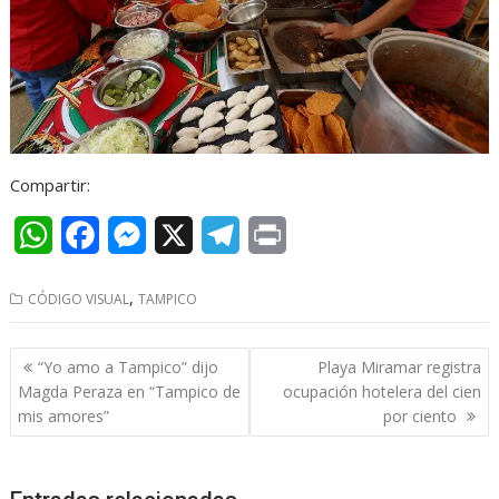
Compartir:
W
F
M
X
T
P
h
a
e
e
r
,
CÓDIGO VISUAL
TAMPICO
a
c
s
l
i
t
e
s
e
n
Navegación
“Yo amo a Tampico” dijo
Playa Miramar registra
s
b
e
g
t
de
Magda Peraza en “Tampico de
ocupación hotelera del cien
entradas
mis amores”
por ciento
A
o
n
r
p
o
g
a