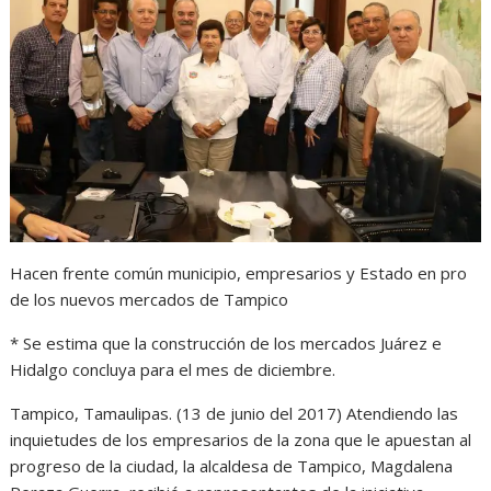
s
b
e
g
t
A
o
n
r
p
o
g
a
p
k
e
m
r
Hacen frente común municipio, empresarios y Estado en pro
de los nuevos mercados de Tampico
* Se estima que la construcción de los mercados Juárez e
Hidalgo concluya para el mes de diciembre.
Tampico, Tamaulipas. (13 de junio del 2017) Atendiendo las
inquietudes de los empresarios de la zona que le apuestan al
progreso de la ciudad, la alcaldesa de Tampico, Magdalena