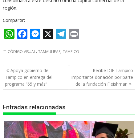
consolidará a este destino como la capital comercial de la
región.
Compartir:
W
F
M
X
T
P
h
a
e
e
r
,
,
CÓDIGO VISUAL
TAMAULIPAS
TAMPICO
a
c
s
l
i
t
e
s
e
n
Navegación
Apoya gobierno de
Recibe DIF Tampico
s
b
e
g
t
de
Tampico en entrega del
importante donación por parte
entradas
programa “65 y más”
de la fundación Fleishman
A
o
n
r
p
o
g
a
Entradas relacionadas
p
k
e
m
r