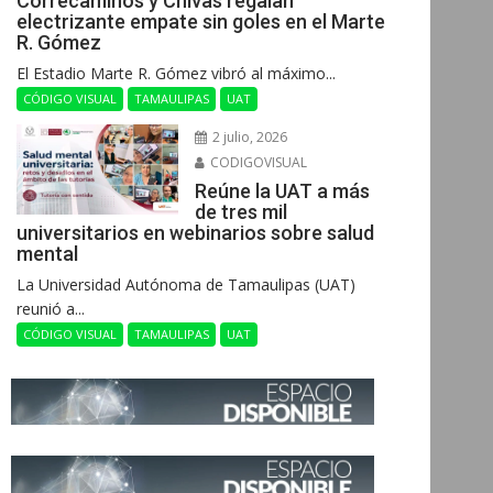
Correcaminos y Chivas regalan
electrizante empate sin goles en el Marte
R. Gómez
El Estadio Marte R. Gómez vibró al máximo...
CÓDIGO VISUAL
TAMAULIPAS
UAT
2 julio, 2026
CODIGOVISUAL
Reúne la UAT a más
de tres mil
universitarios en webinarios sobre salud
mental
La Universidad Autónoma de Tamaulipas (UAT)
reunió a...
CÓDIGO VISUAL
TAMAULIPAS
UAT