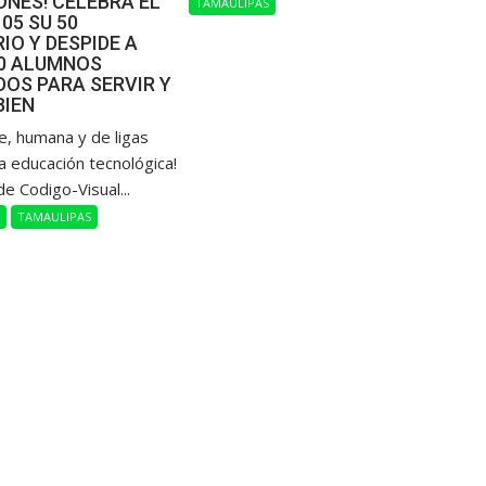
NES! CELEBRA EL
TAMAULIPAS
105 SU 50
IO Y DESPIDE A
00 ALUMNOS
OS PARA SERVIR Y
BIEN
de, humana y de ligas
a educación tecnológica!
de Codigo-Visual...
L
TAMAULIPAS