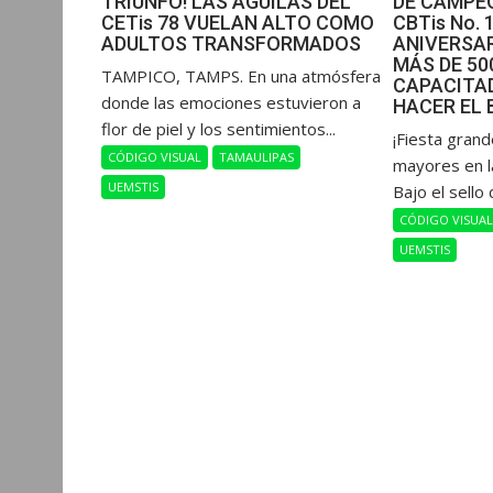
TRIUNFO! LAS ÁGUILAS DEL
DE CAMPEO
CETis 78 VUELAN ALTO COMO
CBTis No. 
ADULTOS TRANSFORMADOS
ANIVERSAR
MÁS DE 5
​TAMPICO, TAMPS. En una atmósfera
CAPACITAD
donde las emociones estuvieron a
HACER EL 
flor de piel y los sentimientos...
​¡Fiesta gran
CÓDIGO VISUAL
TAMAULIPAS
mayores en l
UEMSTIS
Bajo el sello 
CÓDIGO VISUA
UEMSTIS