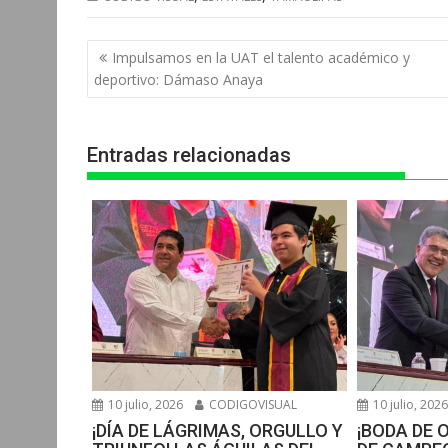
a
c
s
l
i
t
e
s
e
n
Navegación
Impulsamos en la UAT el talento académico y
s
b
e
g
t
de
deportivo: Dámaso Anaya
entradas
A
o
n
r
p
o
g
a
Entradas relacionadas
p
k
e
m
r
10 julio, 2026
CODIGOVISUAL
10 julio, 202
¡DÍA DE LÁGRIMAS, ORGULLO Y
¡BODA DE 