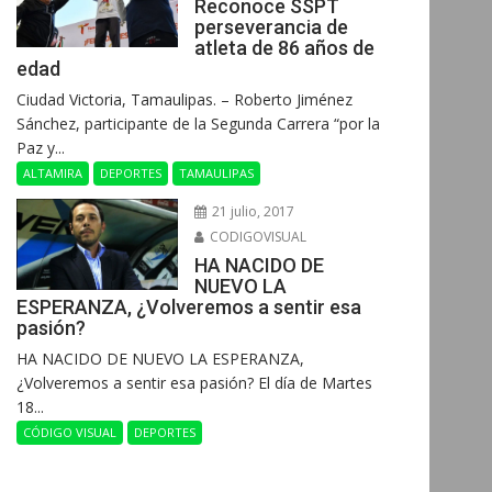
Reconoce SSPT
perseverancia de
atleta de 86 años de
edad
Ciudad Victoria, Tamaulipas. – Roberto Jiménez
Sánchez, participante de la Segunda Carrera “por la
Paz y...
ALTAMIRA
DEPORTES
TAMAULIPAS
21 julio, 2017
CODIGOVISUAL
HA NACIDO DE
NUEVO LA
ESPERANZA, ¿Volveremos a sentir esa
pasión?
HA NACIDO DE NUEVO LA ESPERANZA,
¿Volveremos a sentir esa pasión? El día de Martes
18...
CÓDIGO VISUAL
DEPORTES