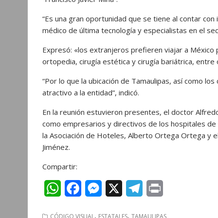
“Es una gran oportunidad que se tiene al contar con 
médico de última tecnología y especialistas en el sect
Expresó: «los extranjeros prefieren viajar a México 
ortopedia, cirugía estética y cirugía bariátrica, entre
“Por lo que la ubicación de Tamaulipas, así como los 
atractivo a la entidad”, indicó.
En la reunión estuvieron presentes, el doctor Alfre
como empresarios y directivos de los hospitales de l
la Asociación de Hoteles, Alberto Ortega Ortega y e
Jiménez.
Compartir:
W
F
M
X
T
P
h
a
e
e
r
,
,
CÓDIGO VISUAL
ESTATALES
TAMAULIPAS