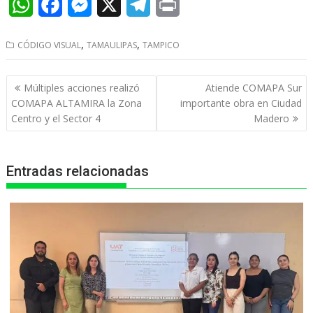
W
F
M
X
T
P
h
a
e
e
r
,
,
CÓDIGO VISUAL
TAMAULIPAS
TAMPICO
a
c
s
l
i
t
e
s
e
n
Navegación
Múltiples acciones realizó
Atiende COMAPA Sur
s
b
e
g
t
de
COMAPA ALTAMIRA la Zona
importante obra en Ciudad
entradas
Centro y el Sector 4
Madero
A
o
n
r
p
o
g
a
Entradas relacionadas
p
k
e
m
r