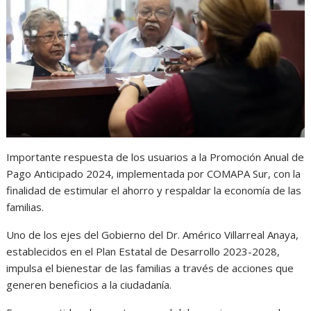
s
b
e
g
t
A
o
n
r
p
o
g
a
p
k
e
m
r
Importante respuesta de los usuarios a la Promoción Anual de
Pago Anticipado 2024, implementada por COMAPA Sur, con la
finalidad de estimular el ahorro y respaldar la economía de las
familias.
Uno de los ejes del Gobierno del Dr. Américo Villarreal Anaya,
establecidos en el Plan Estatal de Desarrollo 2023-2028,
impulsa el bienestar de las familias a través de acciones que
generen beneficios a la ciudadanía.