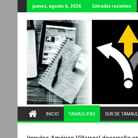
Ir
jueves, agosto 6, 2026
Entradas recientes
al
contenido
INICIO
TAMAULIPAS
SUR DE TAMAU