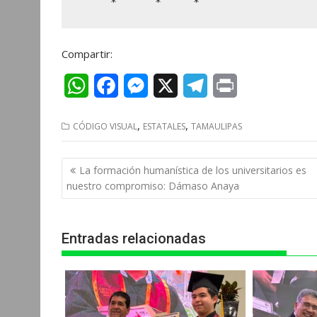
     *      *     *
Compartir:
W
F
M
X
T
P
h
a
e
e
r
,
,
CÓDIGO VISUAL
ESTATALES
TAMAULIPAS
a
c
s
l
i
t
e
s
e
n
Navegación
La formación humanística de los universitarios es
s
b
e
g
t
de
nuestro compromiso: Dámaso Anaya
entradas
A
o
n
r
p
o
g
a
Entradas relacionadas
p
k
e
m
r