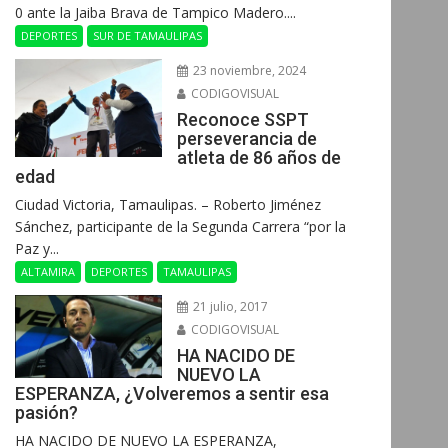
0 ante la Jaiba Brava de Tampico Madero....
DEPORTES
SUR DE TAMAULIPAS
23 noviembre, 2024
CODIGOVISUAL
Reconoce SSPT
perseverancia de
atleta de 86 años de
edad
Ciudad Victoria, Tamaulipas. – Roberto Jiménez
Sánchez, participante de la Segunda Carrera “por la
Paz y...
ALTAMIRA
DEPORTES
TAMAULIPAS
21 julio, 2017
CODIGOVISUAL
HA NACIDO DE
NUEVO LA
ESPERANZA, ¿Volveremos a sentir esa
pasión?
HA NACIDO DE NUEVO LA ESPERANZA,