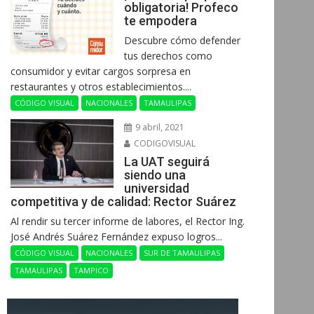
obligatoria! Profeco
te empodera
Descubre cómo defender
tus derechos como
consumidor y evitar cargos sorpresa en
restaurantes y otros establecimientos....
CÓDIGO VISUAL
NACIONALES
TAMAULIPAS
9 abril, 2021
CODIGOVISUAL
La UAT seguirá
siendo una
universidad
competitiva y de calidad: Rector Suárez
Al rendir su tercer informe de labores, el Rector Ing.
José Andrés Suárez Fernández expuso logros...
CÓDIGO VISUAL
NACIONALES
SUR DE TAMAULIPAS
TAMAULIPAS
TAMPICO