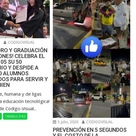
6
CODIGOVISUAL
ORO Y GRADUACIÓN
NES! CELEBRA EL
105 SU 50
IO Y DESPIDE A
00 ALUMNOS
OS PARA SERVIR Y
BIEN
de, humana y de ligas
a educación tecnológica!
de Codigo-Visual...
L
TAMAULIPAS
5 julio, 2026
CODIGOVISUAL
PREVENCIÓN EN 5 SEGUNDOS
Y EL COSTO DE LA