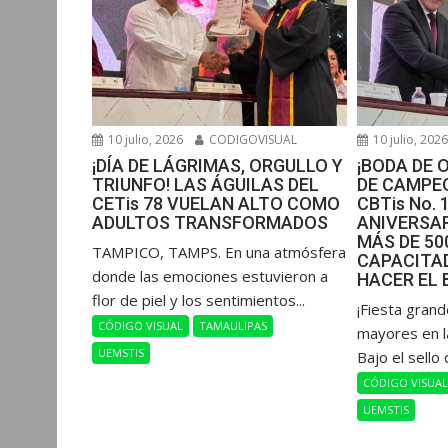
10 julio, 2026
CODIGOVISUAL
10 julio, 202
¡DÍA DE LÁGRIMAS, ORGULLO Y
¡BODA DE 
TRIUNFO! LAS ÁGUILAS DEL
DE CAMPEO
CETis 78 VUELAN ALTO COMO
CBTis No. 
ADULTOS TRANSFORMADOS
ANIVERSAR
MÁS DE 5
​TAMPICO, TAMPS. En una atmósfera
CAPACITAD
donde las emociones estuvieron a
HACER EL 
flor de piel y los sentimientos...
​¡Fiesta gran
CÓDIGO VISUAL
TAMAULIPAS
mayores en l
UEMSTIS
Bajo el sello 
CÓDIGO VISUA
UEMSTIS