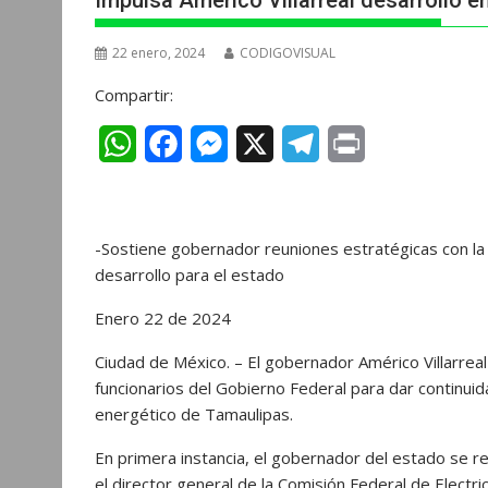
Impulsa Américo Villarreal desarrollo 
22 enero, 2024
CODIGOVISUAL
Compartir:
W
F
M
X
T
P
h
a
e
e
r
a
c
s
l
i
-Sostiene gobernador reuniones estratégicas con la 
t
e
s
e
n
desarrollo para el estado
s
b
e
g
t
Enero 22 de 2024
A
o
n
r
Ciudad de México. – El gobernador Américo Villarreal
p
o
g
a
funcionarios del Gobierno Federal para dar continuid
p
k
e
m
energético de Tamaulipas.
r
En primera instancia, el gobernador del estado se re
el director general de la Comisión Federal de Electr