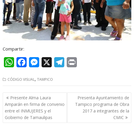
Compartir:
W
F
M
X
T
P
h
a
e
e
r
,
CÓDIGO VISUAL
TAMPICO
a
c
s
l
i
t
e
s
e
n
Navegación
Presente Alma Laura
Presenta Ayuntamiento de
s
b
e
g
t
de
Amparán en firma de convenio
Tampico programa de Obra
entradas
entre el INMUJERES y el
2017 a integrantes de la
A
o
n
r
Gobierno de Tamaulipas
CMIC
p
o
g
a
p
k
e
m