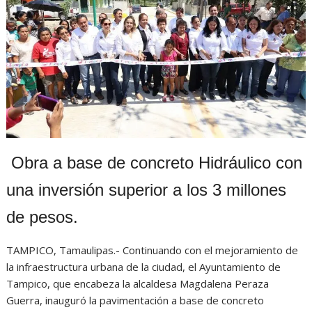
s
b
e
g
t
A
o
n
r
p
o
g
a
p
k
e
m
r
Obra a base de concreto Hidráulico con
una inversión superior a los 3 millones
de pesos.
TAMPICO, Tamaulipas.- Continuando con el mejoramiento de
la infraestructura urbana de la ciudad, el Ayuntamiento de
Tampico, que encabeza la alcaldesa Magdalena Peraza
Guerra, inauguró la pavimentación a base de concreto