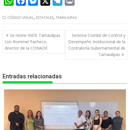
W
F
M
X
T
P
h
a
e
e
r
,
,
CÓDIGO VISUAL
ESTATALES
TAMAULIPAS
a
c
s
l
i
t
e
s
e
n
Navegación
Se reúne INDE Tamaulipas
Sesiona Comité de Control y
s
b
e
g
t
de
con Rommel Pacheco,
Desempeño Institucional de la
entradas
director de la CONADE
Contraloría Gubernamental de
A
o
n
r
Tamaulipas
p
o
g
a
p
k
e
m
Entradas relacionadas
r