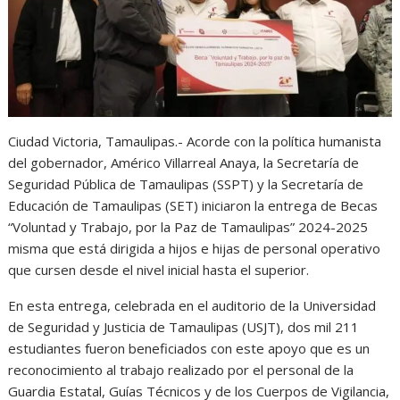
A
o
n
r
p
o
g
a
p
k
e
m
r
Ciudad Victoria, Tamaulipas.- Acorde con la política humanista
del gobernador, Américo Villarreal Anaya, la Secretaría de
Seguridad Pública de Tamaulipas (SSPT) y la Secretaría de
Educación de Tamaulipas (SET) iniciaron la entrega de Becas
“Voluntad y Trabajo, por la Paz de Tamaulipas” 2024-2025
misma que está dirigida a hijos e hijas de personal operativo
que cursen desde el nivel inicial hasta el superior.
En esta entrega, celebrada en el auditorio de la Universidad
de Seguridad y Justicia de Tamaulipas (USJT), dos mil 211
estudiantes fueron beneficiados con este apoyo que es un
reconocimiento al trabajo realizado por el personal de la
Guardia Estatal, Guías Técnicos y de los Cuerpos de Vigilancia,