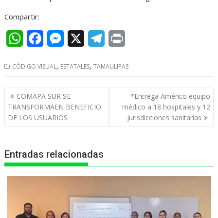
Compartir:
W
F
M
X
T
P
h
a
e
e
r
,
,
CÓDIGO VISUAL
ESTATALES
TAMAULIPAS
a
c
s
l
i
t
e
s
e
n
Navegación
COMAPA SUR SE
*Entrega Américo equipo
s
b
e
g
t
de
TRANSFORMAEN BENEFICIO
médico a 18 hospitales y 12
entradas
DE LOS USUARIOS
jurisdicciones sanitarias
A
o
n
r
p
o
g
a
Entradas relacionadas
p
k
e
m
r