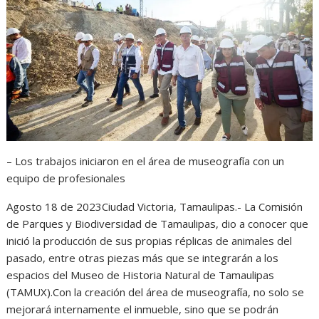
s
b
e
g
t
A
o
n
r
p
o
g
a
p
k
e
m
r
– Los trabajos iniciaron en el área de museografía con un
equipo de profesionales
Agosto 18 de 2023Ciudad Victoria, Tamaulipas.- La Comisión
de Parques y Biodiversidad de Tamaulipas, dio a conocer que
inició la producción de sus propias réplicas de animales del
pasado, entre otras piezas más que se integrarán a los
espacios del Museo de Historia Natural de Tamaulipas
(TAMUX).Con la creación del área de museografía, no solo se
mejorará internamente el inmueble, sino que se podrán