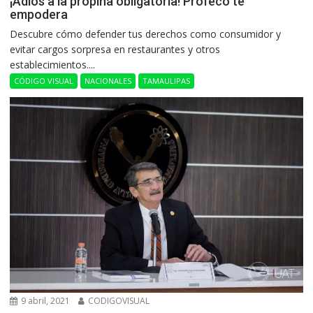
¡Adiós a la propina obligatoria! Profeco te
empodera
Descubre cómo defender tus derechos como consumidor y
evitar cargos sorpresa en restaurantes y otros
establecimientos....
CÓDIGO VISUAL
NACIONALES
TAMAULIPAS
9 abril, 2021
CODIGOVISUAL