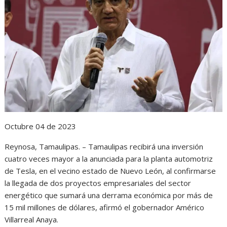
s
b
e
g
t
A
o
n
r
p
o
g
a
p
k
e
m
r
Octubre 04 de 2023
Reynosa, Tamaulipas. – Tamaulipas recibirá una inversión
cuatro veces mayor a la anunciada para la planta automotriz
de Tesla, en el vecino estado de Nuevo León, al confirmarse
la llegada de dos proyectos empresariales del sector
energético que sumará una derrama económica por más de
15 mil millones de dólares, afirmó el gobernador Américo
Villarreal Anaya.