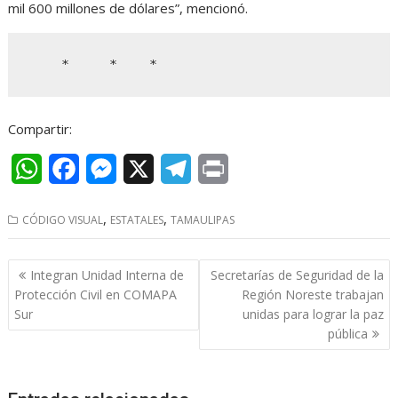
mil 600 millones de dólares”, mencionó.
    *     *    *
Compartir:
W
F
M
X
T
P
h
a
e
e
r
,
,
CÓDIGO VISUAL
ESTATALES
TAMAULIPAS
a
c
s
l
i
t
e
s
e
n
Navegación
Integran Unidad Interna de
Secretarías de Seguridad de la
s
b
e
g
t
de
Protección Civil en COMAPA
Región Noreste trabajan
entradas
Sur
unidas para lograr la paz
A
o
n
r
pública
p
o
g
a
p
k
e
m