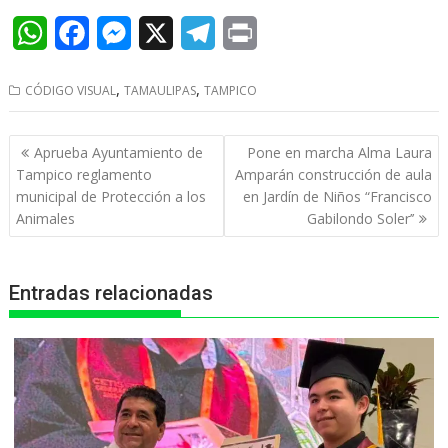
W
F
M
X
T
P
h
a
e
e
r
,
,
CÓDIGO VISUAL
TAMAULIPAS
TAMPICO
a
c
s
l
i
t
e
s
e
n
Navegación
Aprueba Ayuntamiento de
Pone en marcha Alma Laura
s
b
e
g
t
de
Tampico reglamento
Amparán construcción de aula
entradas
municipal de Protección a los
en Jardín de Niños “Francisco
A
o
n
r
Animales
Gabilondo Soler’’
p
o
g
a
p
k
e
m
Entradas relacionadas
r