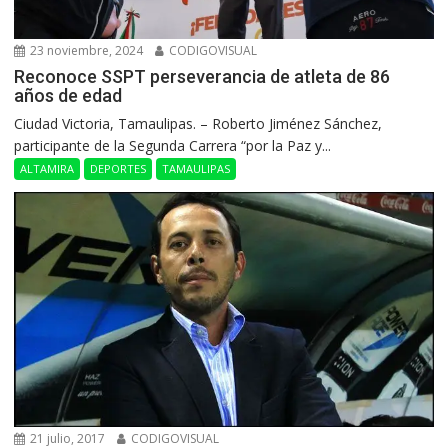
23 noviembre, 2024
CODIGOVISUAL
Reconoce SSPT perseverancia de atleta de 86
años de edad
Ciudad Victoria, Tamaulipas. – Roberto Jiménez Sánchez,
participante de la Segunda Carrera “por la Paz y...
ALTAMIRA
DEPORTES
TAMAULIPAS
21 julio, 2017
CODIGOVISUAL