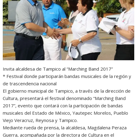
s
b
e
g
t
A
o
n
r
p
o
g
a
p
k
e
m
r
Invita alcaldesa de Tampico al “Marching Band 2017”
* Festival donde participarán bandas musicales de la región y
de trascendencia nacional
El gobierno municipal de Tampico, a través de la dirección de
Cultura, presentará el festival denominado “Marching Band
2017”, evento que contará con la participación de bandas
musicales del Estado de México, Yautepec Morelos, Pueblo
Viejo Veracruz, Reynosa y Tampico.
Mediante rueda de prensa, la alcaldesa, Magdalena Peraza
Guerra, acompañada por la directora de Cultura en el