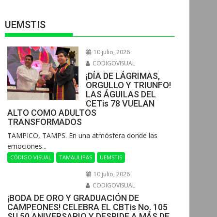
UEMSTIS
10 julio, 2026
CODIGOVISUAL
¡DÍA DE LÁGRIMAS,
ORGULLO Y TRIUNFO!
LAS ÁGUILAS DEL
CETis 78 VUELAN
ALTO COMO ADULTOS
TRANSFORMADOS
​TAMPICO, TAMPS. En una atmósfera donde las
emociones...
CÓDIGO VISUAL
TAMAULIPAS
UEMSTIS
10 julio, 2026
CODIGOVISUAL
¡BODA DE ORO Y GRADUACIÓN DE
CAMPEONES! CELEBRA EL CBTis No. 105
SU 50 ANIVERSARIO Y DESPIDE A MÁS DE