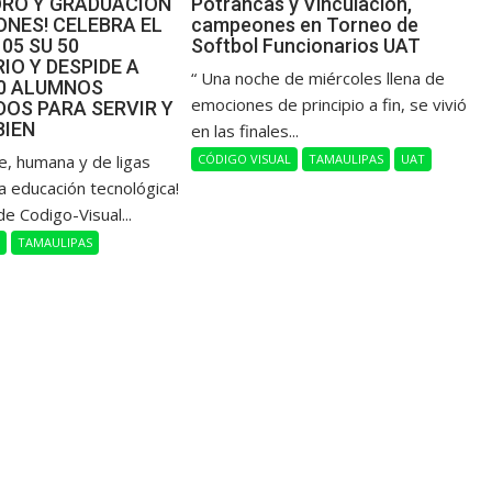
ORO Y GRADUACIÓN
Potrancas y Vinculación,
NES! CELEBRA EL
campeones en Torneo de
105 SU 50
Softbol Funcionarios UAT
IO Y DESPIDE A
“ Una noche de miércoles llena de
00 ALUMNOS
emociones de principio a fin, se vivió
OS PARA SERVIR Y
BIEN
en las finales...
de, humana y de ligas
CÓDIGO VISUAL
TAMAULIPAS
UAT
a educación tecnológica!
de Codigo-Visual...
L
TAMAULIPAS