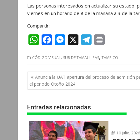
Las personas interesados en actualizar su estado, pue
viernes en un horario de 8 de la mañana a 3 de la tar
Compartir:
W
F
M
X
T
P
h
a
e
e
r
,
,
CÓDIGO VISUAL
SUR DE TAMAULIPAS
TAMPICO
a
c
s
l
i
t
e
s
e
n
Navegación
Anuncia la UAT apertura del proceso de admisión p
s
b
e
g
t
de
el periodo Otoño 2024
entradas
A
o
n
r
p
o
g
a
Entradas relacionadas
p
k
e
m
r
10 julio, 202