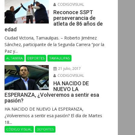
CODIGOVISUAL
Reconoce SSPT
perseverancia de
atleta de 86 años de
edad
Ciudad Victoria, Tamaulipas. – Roberto Jiménez
Sánchez, participante de la Segunda Carrera “por la
Paz y...
ALTAMIRA
DEPORTES
TAMAULIPAS
21 julio, 2017
CODIGOVISUAL
HA NACIDO DE
NUEVO LA
ESPERANZA, ¿Volveremos a sentir esa
pasión?
HA NACIDO DE NUEVO LA ESPERANZA,
¿Volveremos a sentir esa pasión? El día de Martes
18...
CÓDIGO VISUAL
DEPORTES