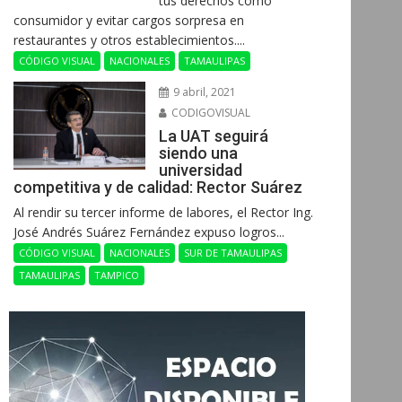
tus derechos como
consumidor y evitar cargos sorpresa en
restaurantes y otros establecimientos....
CÓDIGO VISUAL
NACIONALES
TAMAULIPAS
9 abril, 2021
CODIGOVISUAL
La UAT seguirá
siendo una
universidad
competitiva y de calidad: Rector Suárez
Al rendir su tercer informe de labores, el Rector Ing.
José Andrés Suárez Fernández expuso logros...
CÓDIGO VISUAL
NACIONALES
SUR DE TAMAULIPAS
TAMAULIPAS
TAMPICO