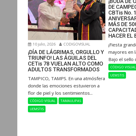
¡BODA DE 
DE CAMPEO
CBTis No. 
ANIVERSAR
MÁS DE 5
CAPACITAD
HACER EL 
10 julio, 2026
CODIGOVISUAL
​¡Fiesta gran
¡DÍA DE LÁGRIMAS, ORGULLO Y
mayores en l
TRIUNFO! LAS ÁGUILAS DEL
Bajo el sello 
CETis 78 VUELAN ALTO COMO
CÓDIGO VISUA
ADULTOS TRANSFORMADOS
UEMSTIS
​TAMPICO, TAMPS. En una atmósfera
donde las emociones estuvieron a
flor de piel y los sentimientos...
CÓDIGO VISUAL
TAMAULIPAS
UEMSTIS