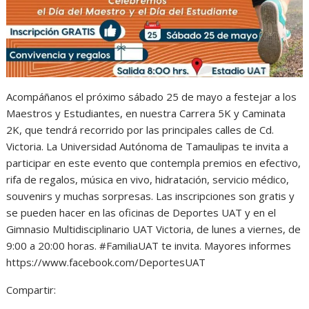
p
o
g
a
p
k
e
m
r
Acompáñanos el próximo sábado 25 de mayo a festejar a los
Maestros y Estudiantes, en nuestra Carrera 5K y Caminata
2K, que tendrá recorrido por las principales calles de Cd.
Victoria. La Universidad Autónoma de Tamaulipas te invita a
participar en este evento que contempla premios en efectivo,
rifa de regalos, música en vivo, hidratación, servicio médico,
souvenirs y muchas sorpresas. Las inscripciones son gratis y
se pueden hacer en las oficinas de Deportes UAT y en el
Gimnasio Multidisciplinario UAT Victoria, de lunes a viernes, de
9:00 a 20:00 horas. #FamiliaUAT te invita. Mayores informes
https://www.facebook.com/DeportesUAT
Compartir: