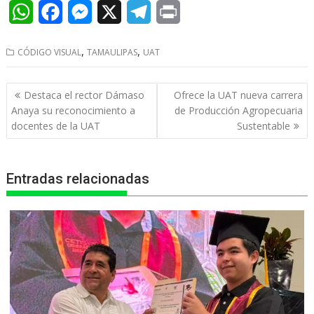
W
F
M
X
T
P
h
a
e
e
r
,
,
CÓDIGO VISUAL
TAMAULIPAS
UAT
a
c
s
l
i
t
e
s
e
n
Navegación
Destaca el rector Dámaso
Ofrece la UAT nueva carrera
s
b
e
g
t
de
Anaya su reconocimiento a
de Producción Agropecuaria
entradas
docentes de la UAT
Sustentable
A
o
n
r
p
o
g
a
Entradas relacionadas
p
k
e
m
r