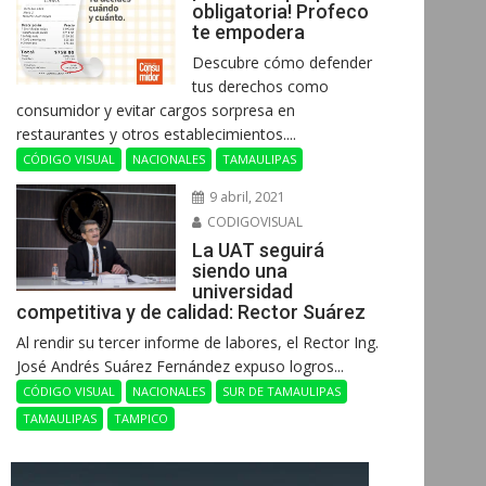
obligatoria! Profeco
te empodera
Descubre cómo defender
tus derechos como
consumidor y evitar cargos sorpresa en
restaurantes y otros establecimientos....
CÓDIGO VISUAL
NACIONALES
TAMAULIPAS
9 abril, 2021
CODIGOVISUAL
La UAT seguirá
siendo una
universidad
competitiva y de calidad: Rector Suárez
Al rendir su tercer informe de labores, el Rector Ing.
José Andrés Suárez Fernández expuso logros...
CÓDIGO VISUAL
NACIONALES
SUR DE TAMAULIPAS
TAMAULIPAS
TAMPICO