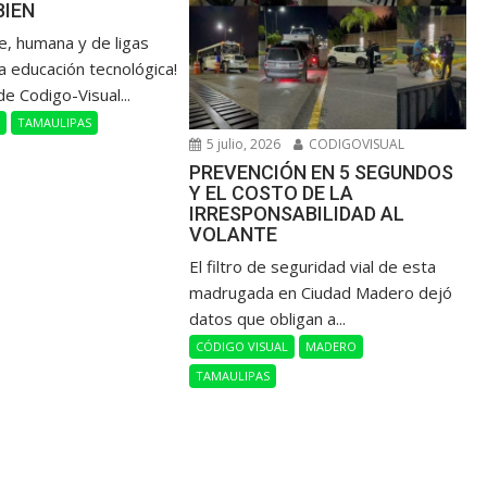
BIEN
de, humana y de ligas
a educación tecnológica!
de Codigo-Visual...
L
TAMAULIPAS
5 julio, 2026
CODIGOVISUAL
PREVENCIÓN EN 5 SEGUNDOS
Y EL COSTO DE LA
IRRESPONSABILIDAD AL
VOLANTE
​El filtro de seguridad vial de esta
madrugada en Ciudad Madero dejó
datos que obligan a...
CÓDIGO VISUAL
MADERO
TAMAULIPAS