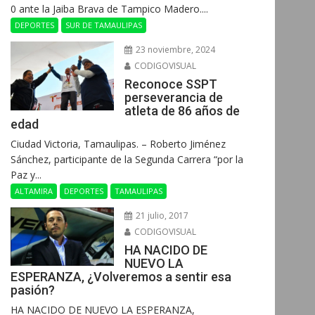
0 ante la Jaiba Brava de Tampico Madero....
DEPORTES
SUR DE TAMAULIPAS
23 noviembre, 2024
CODIGOVISUAL
Reconoce SSPT
perseverancia de
atleta de 86 años de
edad
Ciudad Victoria, Tamaulipas. – Roberto Jiménez
Sánchez, participante de la Segunda Carrera “por la
Paz y...
ALTAMIRA
DEPORTES
TAMAULIPAS
21 julio, 2017
CODIGOVISUAL
HA NACIDO DE
NUEVO LA
ESPERANZA, ¿Volveremos a sentir esa
pasión?
HA NACIDO DE NUEVO LA ESPERANZA,