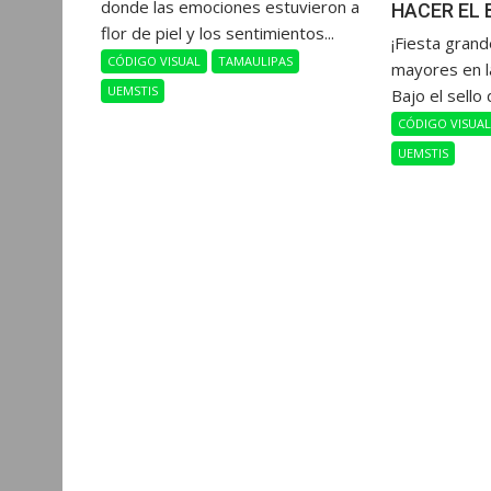
donde las emociones estuvieron a
HACER EL 
flor de piel y los sentimientos...
​¡Fiesta gran
CÓDIGO VISUAL
TAMAULIPAS
mayores en l
UEMSTIS
Bajo el sello 
CÓDIGO VISUA
UEMSTIS