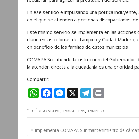
En ese sentido e impulsando una política incluyente,
en el que se atienden a personas discapacitadas; d
Este mismo servicio se implementa en las acciones 
diario en las colonias de Tampico y Ciudad Madero, 
en beneficio de las familias de estos municipios.
COMAPA Sur atiende la instrucción del Gobernador de
la atención directa a la ciudadanía es una prioridad p
Compartir:
W
F
M
X
T
P
h
a
e
e
r
,
,
CÓDIGO VISUAL
TAMAULIPAS
TAMPICO
a
c
s
l
i
t
e
s
e
n
Navegación
Implementa COMAPA Sur mantenimiento de cárca
s
b
e
g
t
de