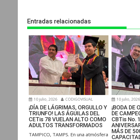
entradas
A
o
n
r
p
o
g
a
Entradas relacionadas
p
k
e
m
r
10 julio, 2026
CODIGOVISUAL
10 julio, 202
¡DÍA DE LÁGRIMAS, ORGULLO Y
¡BODA DE 
TRIUNFO! LAS ÁGUILAS DEL
DE CAMPEO
CETis 78 VUELAN ALTO COMO
CBTis No. 
ADULTOS TRANSFORMADOS
ANIVERSAR
MÁS DE 5
​TAMPICO, TAMPS. En una atmósfera
CAPACITAD