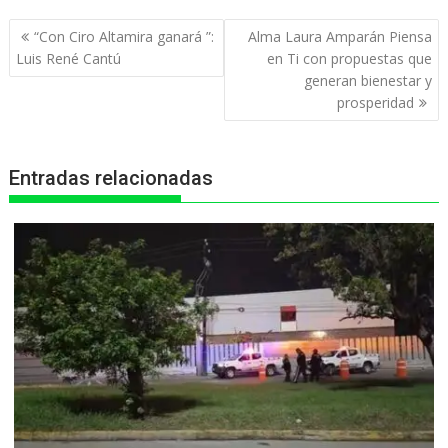
t
e
s
e
n
Navegación
“Con Ciro Altamira ganará ”:
Alma Laura Amparán Piensa
s
b
e
g
t
de
Luis René Cantú
en Ti con propuestas que
entradas
generan bienestar y
A
o
n
r
prosperidad
p
o
g
a
p
k
e
m
Entradas relacionadas
r