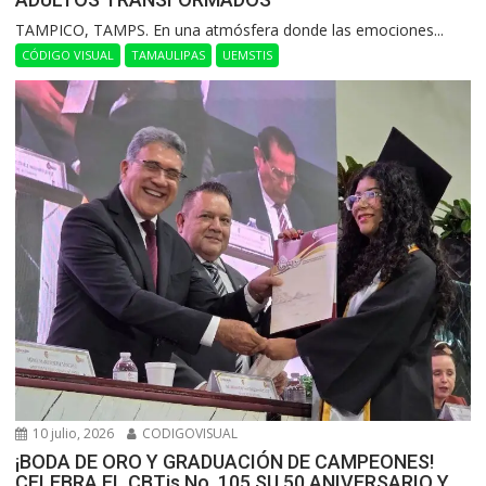
​TAMPICO, TAMPS. En una atmósfera donde las emociones...
CÓDIGO VISUAL
TAMAULIPAS
UEMSTIS
10 julio, 2026
CODIGOVISUAL
¡BODA DE ORO Y GRADUACIÓN DE CAMPEONES!
CELEBRA EL CBTis No. 105 SU 50 ANIVERSARIO Y