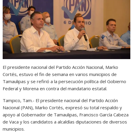
s
b
e
g
t
A
o
n
r
p
o
g
a
p
k
e
m
r
El presidente nacional del Partido Acción Nacional, Marko
Cortés, estuvo el fin de semana en varios municipios de
Tamaulipas y se refirió a la persecución política del Gobierno
Federal y Morena en contra del mandatario estatal.
Tampico, Tam.- El presidente nacional del Partido Acción
Nacional (PAN), Marko Cortés, expresó su total respaldo y
apoyo al Gobernador de Tamaulipas, Francisco García Cabeza
de Vaca y los candidatos a alcaldías diputaciones de diversos
municipios.