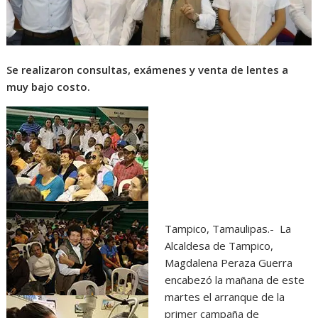
p
o
g
a
p
k
e
m
r
Se realizaron consultas, exámenes y venta de lentes a
muy bajo costo.
Tampico, Tamaulipas.- La
Alcaldesa de Tampico,
Magdalena Peraza Guerra
encabezó la mañana de este
martes el arranque de la
primer campaña de