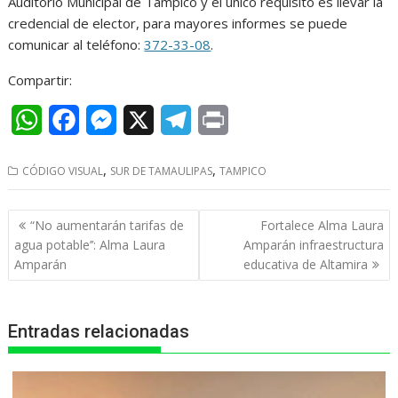
Auditorio Municipal de Tampico y el único requisito es llevar la
credencial de elector, para mayores informes se puede
comunicar al teléfono:
372-33-08
.
Compartir:
W
F
M
X
T
P
h
a
e
e
r
,
,
CÓDIGO VISUAL
SUR DE TAMAULIPAS
TAMPICO
a
c
s
l
i
t
e
s
e
n
Navegación
“No aumentarán tarifas de
Fortalece Alma Laura
s
b
e
g
t
de
agua potable’’: Alma Laura
Amparán infraestructura
entradas
Amparán
educativa de Altamira
A
o
n
r
p
o
g
a
Entradas relacionadas
p
k
e
m
r