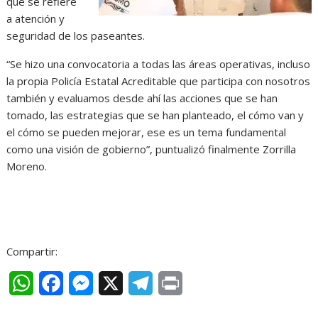
que se refiere
a atención y
seguridad de los paseantes.
“Se hizo una convocatoria a todas las áreas operativas, incluso
la propia Policía Estatal Acreditable que participa con nosotros
también y evaluamos desde ahí las acciones que se han
tomado, las estrategias que se han planteado, el cómo van y
el cómo se pueden mejorar, ese es un tema fundamental
como una visión de gobierno”, puntualizó finalmente Zorrilla
Moreno.
Compartir:
W
F
M
X
T
P
h
a
e
e
r