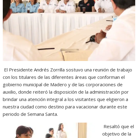
s
b
e
g
t
A
o
n
r
p
o
g
a
p
k
e
m
r
El Presidente Andrés Zorrilla sostuvo una reunión de trabajo
con los titulares de las diferentes áreas que conforman el
gobierno municipal de Madero y de las corporaciones de
auxilio, donde reiteró la disposición de la administración por
brindar una atención integral a los visitantes que eligieron a
nuestra ciudad como destino para vacacionar durante este
periodo de Semana Santa.
Resaltó que el
objetivo de la