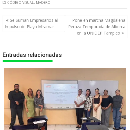
,
CÓDIGO VISUAL
MADERO
a
c
s
l
i
t
e
s
e
n
Navegación
Se Suman Empresarios al
Pone en marcha Magdalena
s
b
e
g
t
de
Impulso de Playa Miramar
Peraza Temporada de Alberca
entradas
en la UNIDEP Tampico
A
o
n
r
p
o
g
a
Entradas relacionadas
p
k
e
m
r