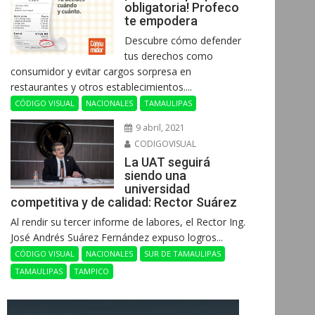
obligatoria! Profeco
te empodera
Descubre cómo defender
tus derechos como
consumidor y evitar cargos sorpresa en
restaurantes y otros establecimientos....
CÓDIGO VISUAL
NACIONALES
TAMAULIPAS
9 abril, 2021
CODIGOVISUAL
La UAT seguirá
siendo una
universidad
competitiva y de calidad: Rector Suárez
Al rendir su tercer informe de labores, el Rector Ing.
José Andrés Suárez Fernández expuso logros...
CÓDIGO VISUAL
NACIONALES
SUR DE TAMAULIPAS
TAMAULIPAS
TAMPICO