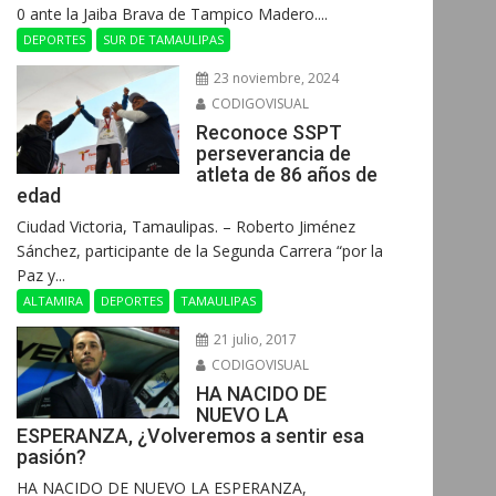
0 ante la Jaiba Brava de Tampico Madero....
DEPORTES
SUR DE TAMAULIPAS
23 noviembre, 2024
CODIGOVISUAL
Reconoce SSPT
perseverancia de
atleta de 86 años de
edad
Ciudad Victoria, Tamaulipas. – Roberto Jiménez
Sánchez, participante de la Segunda Carrera “por la
Paz y...
ALTAMIRA
DEPORTES
TAMAULIPAS
21 julio, 2017
CODIGOVISUAL
HA NACIDO DE
NUEVO LA
ESPERANZA, ¿Volveremos a sentir esa
pasión?
HA NACIDO DE NUEVO LA ESPERANZA,