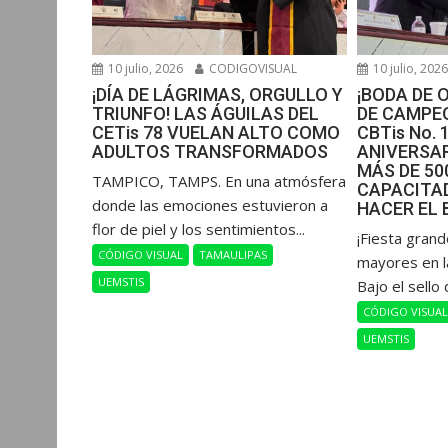
10 julio, 2026
CODIGOVISUAL
10 julio, 202
¡DÍA DE LÁGRIMAS, ORGULLO Y
¡BODA DE 
TRIUNFO! LAS ÁGUILAS DEL
DE CAMPEO
CETis 78 VUELAN ALTO COMO
CBTis No. 
ADULTOS TRANSFORMADOS
ANIVERSAR
MÁS DE 5
​TAMPICO, TAMPS. En una atmósfera
CAPACITAD
donde las emociones estuvieron a
HACER EL 
flor de piel y los sentimientos...
​¡Fiesta gran
CÓDIGO VISUAL
TAMAULIPAS
mayores en l
UEMSTIS
Bajo el sello 
CÓDIGO VISUA
UEMSTIS