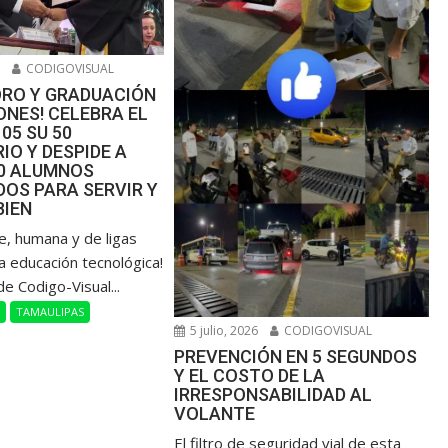
6
CODIGOVISUAL
ORO Y GRADUACIÓN
NES! CELEBRA EL
105 SU 50
IO Y DESPIDE A
00 ALUMNOS
OS PARA SERVIR Y
BIEN
de, humana y de ligas
a educación tecnológica!
de Codigo-Visual...
L
TAMAULIPAS
5 julio, 2026
CODIGOVISUAL
PREVENCIÓN EN 5 SEGUNDOS
Y EL COSTO DE LA
IRRESPONSABILIDAD AL
VOLANTE
​El filtro de seguridad vial de esta