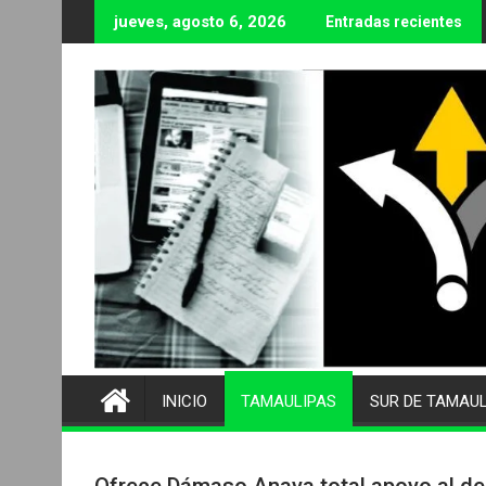
Ir
jueves, agosto 6, 2026
Entradas recientes
al
contenido
INICIO
TAMAULIPAS
SUR DE TAMAU