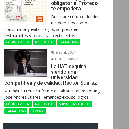
obligatoria! Profeco
te empodera
Descubre cómo defender
tus derechos como
consumidor y evitar cargos sorpresa en
restaurantes y otros establecimientos....
CÓDIGO VISUAL
NACIONALES
TAMAULIPAS
9 abril, 2021
CODIGOVISUAL
La UAT seguirá
siendo una
universidad
competitiva y de calidad: Rector Suárez
Al rendir su tercer informe de labores, el Rector Ing.
José Andrés Suárez Fernández expuso logros...
CÓDIGO VISUAL
NACIONALES
SUR DE TAMAULIPAS
TAMAULIPAS
TAMPICO