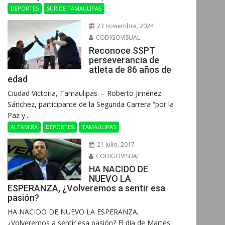
DEPORTES
SUR DE TAMAULIPAS
23 noviembre, 2024
CODIGOVISUAL
Reconoce SSPT
perseverancia de
atleta de 86 años de
edad
Ciudad Victoria, Tamaulipas. – Roberto Jiménez
Sánchez, participante de la Segunda Carrera “por la
Paz y...
ALTAMIRA
DEPORTES
TAMAULIPAS
21 julio, 2017
CODIGOVISUAL
HA NACIDO DE
NUEVO LA
ESPERANZA, ¿Volveremos a sentir esa
pasión?
HA NACIDO DE NUEVO LA ESPERANZA,
¿Volveremos a sentir esa pasión? El día de Martes