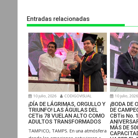
entradas
A
o
n
r
p
o
g
a
Entradas relacionadas
p
k
e
m
r
10 julio, 2026
CODIGOVISUAL
10 julio, 202
¡DÍA DE LÁGRIMAS, ORGULLO Y
¡BODA DE 
TRIUNFO! LAS ÁGUILAS DEL
DE CAMPEO
CETis 78 VUELAN ALTO COMO
CBTis No. 
ADULTOS TRANSFORMADOS
ANIVERSAR
MÁS DE 5
​TAMPICO, TAMPS. En una atmósfera
CAPACITAD
donde las emociones estuvieron a