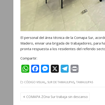
El personal del área técnica de la Comapa Sur, acord
Madero, enviar una brigada de trabajadores, para ha
pronta respuesta a los residentes del referido secto
Compartir:
W
F
M
X
T
P
h
a
e
e
r
,
,
CÓDIGO VISUAL
SUR DE TAMAULIPAS
TAMAULIPAS
a
c
s
l
i
t
e
s
e
n
Navegación
COMAPA ZOna Sur trabaja sin descanso
s
b
e
g
t
de