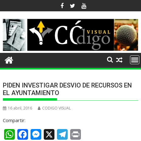
Ir
al
contenido
PIDEN INVESTIGAR DESVIO DE RECURSOS EN
EL AYUNTAMIENTO
16 abril, 2016
CODIGO VISUAL
Compartir:
W
F
M
X
T
P