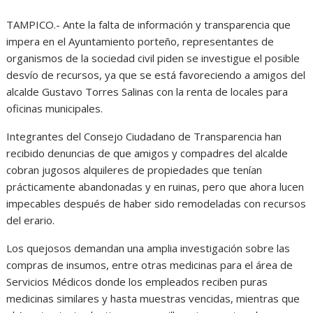
h
a
e
e
r
TAMPICO.- Ante la falta de información y transparencia que
a
c
s
l
i
impera en el Ayuntamiento porteño, representantes de
t
e
s
e
n
organismos de la sociedad civil piden se investigue el posible
desvío de recursos, ya que se está favoreciendo a amigos del
s
b
e
g
t
alcalde Gustavo Torres Salinas con la renta de locales para
A
o
n
r
oficinas municipales.
p
o
g
a
Integrantes del Consejo Ciudadano de Transparencia han
p
k
e
m
recibido denuncias de que amigos y compadres del alcalde
cobran jugosos alquileres de propiedades que tenían
r
prácticamente abandonadas y en ruinas, pero que ahora lucen
impecables después de haber sido remodeladas con recursos
del erario.
Los quejosos demandan una amplia investigación sobre las
compras de insumos, entre otras medicinas para el área de
Servicios Médicos donde los empleados reciben puras
medicinas similares y hasta muestras vencidas, mientras que