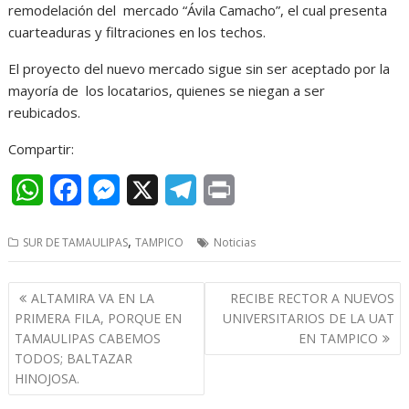
remodelación del mercado “Ávila Camacho”, el cual presenta
cuarteaduras y filtraciones en los techos.
El proyecto del nuevo mercado sigue sin ser aceptado por la
mayoría de los locatarios, quienes se niegan a ser
reubicados.
Compartir:
W
F
M
X
T
P
h
a
e
e
r
,
SUR DE TAMAULIPAS
TAMPICO
Noticias
a
c
s
l
i
t
e
s
e
n
Navegación
ALTAMIRA VA EN LA
RECIBE RECTOR A NUEVOS
s
b
e
g
t
de
PRIMERA FILA, PORQUE EN
UNIVERSITARIOS DE LA UAT
entradas
TAMAULIPAS CABEMOS
EN TAMPICO
A
o
n
r
TODOS; BALTAZAR
p
o
g
a
HINOJOSA.
p
k
e
m