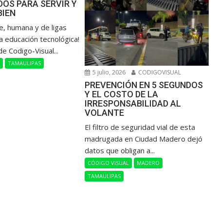
OS PARA SERVIR Y
BIEN
de, humana y de ligas
a educación tecnológica!
de Codigo-Visual...
L
TAMAULIPAS
5 julio, 2026
CODIGOVISUAL
PREVENCIÓN EN 5 SEGUNDOS
Y EL COSTO DE LA
IRRESPONSABILIDAD AL
VOLANTE
​El filtro de seguridad vial de esta
madrugada en Ciudad Madero dejó
datos que obligan a...
CÓDIGO VISUAL
MADERO
TAMAULIPAS