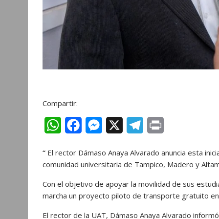
Compartir:
W
F
M
X
T
P
h
a
e
e
r
“
El rector Dámaso Anaya Alvarado anuncia esta inicia
a
c
s
l
i
comunidad universitaria de Tampico, Madero y Altam
t
e
s
e
n
Con el objetivo de apoyar la movilidad de sus estu
s
b
e
g
t
marcha un proyecto piloto de transporte gratuito en
A
o
n
r
El rector de la UAT, Dámaso Anaya Alvarado informó q