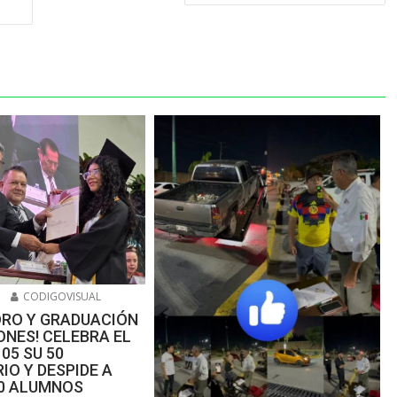
6
CODIGOVISUAL
ORO Y GRADUACIÓN
NES! CELEBRA EL
105 SU 50
IO Y DESPIDE A
00 ALUMNOS