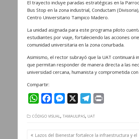
El trayecto incluye paradas estratégicas en la Parro
Bus Stop en la zona industrial, Conductam (Divisoria
Centro Universitario Tampico Madero.
La unidad asignada para este programa piloto cuen
estudiantes por viaje, fortaleciendo las acciones ori
comunidad universitaria en la zona conurbada.
Asimismo, el rector subrayó que la UAT continuará i
que permitan responder de manera directa a las nec
universidad cercana, humanista y comprometida con 
Compartir:
W
F
M
X
T
P
h
a
e
e
r
,
,
CÓDIGO VISUAL
TAMAULIPAS
UAT
a
c
s
l
i
t
e
s
e
n
Navegación
Lazos del Bienestar fortalece la infraestructura y el