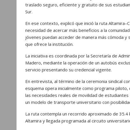
p
o
g
a
traslado seguro, eficiente y gratuito de sus estudia
Sur.
p
k
e
m
r
En ese contexto, explicó que inició la ruta Altamira
necesidad de acercar más beneficios a la comunidad 
jóvenes puedan acceder de manera más cómoda y se
que ofrece la institución.
La iniciativa es coordinada por la Secretaría de Admi
Madero, mediante la operación de un autobús exclus
servicio presentando su credencial vigente.
En entrevista, al término de la ceremonia sindical co
esquema opera inicialmente como programa piloto, con
las necesidades reales de movilidad de estudiantes
un modelo de transporte universitario con posibilida
La ruta contempla un recorrido aproximado de 35.4 ki
Altamira y llegada programada al circuito universitari