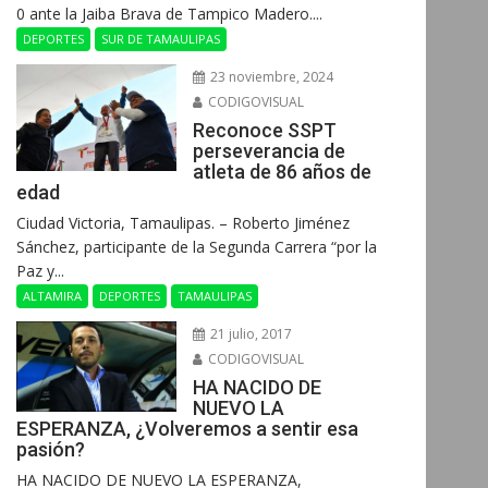
0 ante la Jaiba Brava de Tampico Madero....
DEPORTES
SUR DE TAMAULIPAS
23 noviembre, 2024
CODIGOVISUAL
Reconoce SSPT
perseverancia de
atleta de 86 años de
edad
Ciudad Victoria, Tamaulipas. – Roberto Jiménez
Sánchez, participante de la Segunda Carrera “por la
Paz y...
ALTAMIRA
DEPORTES
TAMAULIPAS
21 julio, 2017
CODIGOVISUAL
HA NACIDO DE
NUEVO LA
ESPERANZA, ¿Volveremos a sentir esa
pasión?
HA NACIDO DE NUEVO LA ESPERANZA,