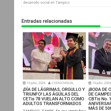
s
b
e
g
t
de
desarrollo social en Tampico
entradas
A
o
n
r
p
o
g
a
Entradas relacionadas
p
k
e
m
r
10 julio, 2026
CODIGOVISUAL
10 julio, 202
¡DÍA DE LÁGRIMAS, ORGULLO Y
¡BODA DE 
TRIUNFO! LAS ÁGUILAS DEL
DE CAMPEO
CETis 78 VUELAN ALTO COMO
CBTis No. 
ADULTOS TRANSFORMADOS
ANIVERSAR
MÁS DE 5
​TAMPICO, TAMPS. En una atmósfera