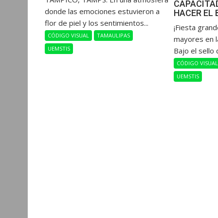
CAPACITAD
donde las emociones estuvieron a
HACER EL 
flor de piel y los sentimientos...
​¡Fiesta gran
CÓDIGO VISUAL
TAMAULIPAS
mayores en l
UEMSTIS
Bajo el sello 
CÓDIGO VISUA
UEMSTIS