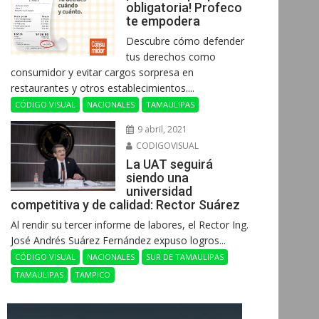
obligatoria! Profeco
te empodera
Descubre cómo defender
tus derechos como
consumidor y evitar cargos sorpresa en
restaurantes y otros establecimientos....
CÓDIGO VISUAL
NACIONALES
TAMAULIPAS
9 abril, 2021
CODIGOVISUAL
La UAT seguirá
siendo una
universidad
competitiva y de calidad: Rector Suárez
Al rendir su tercer informe de labores, el Rector Ing.
José Andrés Suárez Fernández expuso logros...
CÓDIGO VISUAL
NACIONALES
SUR DE TAMAULIPAS
TAMAULIPAS
TAMPICO