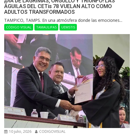
¡DÍA DE LÁGRIMAS, ORGULLO Y TRIUNFO! LAS
ÁGUILAS DEL CETis 78 VUELAN ALTO COMO
ADULTOS TRANSFORMADOS
​TAMPICO, TAMPS. En una atmósfera donde las emociones...
CÓDIGO VISUAL
TAMAULIPAS
UEMSTIS
10 julio, 2026
CODIGOVISUAL