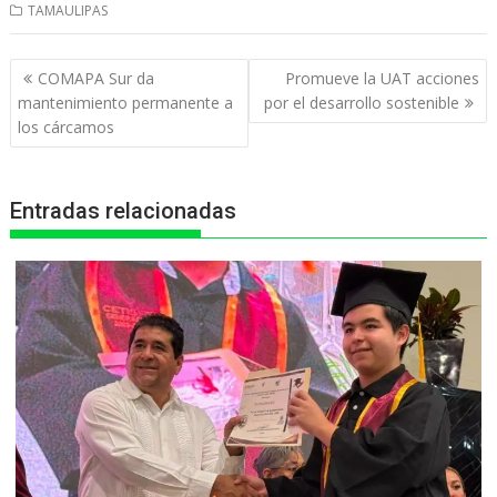
TAMAULIPAS
a
c
s
l
i
t
e
s
e
n
Navegación
COMAPA Sur da
Promueve la UAT acciones
s
b
e
g
t
de
mantenimiento permanente a
por el desarrollo sostenible
entradas
los cárcamos
A
o
n
r
p
o
g
a
Entradas relacionadas
p
k
e
m
r