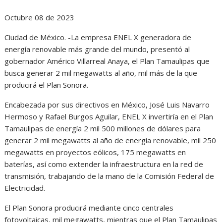
h
a
e
e
r
Octubre 08 de 2023
a
c
s
l
i
Ciudad de México. -La empresa ENEL X generadora de
t
e
s
e
n
energía renovable más grande del mundo, presentó al
s
b
e
g
t
gobernador Américo Villarreal Anaya, el Plan Tamaulipas que
busca generar 2 mil megawatts al año, mil más de la que
A
o
n
r
producirá el Plan Sonora.
p
o
g
a
Encabezada por sus directivos en México, José Luis Navarro
p
k
e
m
Hermoso y Rafael Burgos Aguilar, ENEL X invertiría en el Plan
r
Tamaulipas de energía 2 mil 500 millones de dólares para
generar 2 mil megawatts al año de energía renovable, mil 250
megawatts en proyectos eólicos, 175 megawatts en
baterías, así como extender la infraestructura en la red de
transmisión, trabajando de la mano de la Comisión Federal de
Electricidad.
El Plan Sonora producirá mediante cinco centrales
fotovoltaicas, mil megawatts, mientras que el Plan Tamaulipas