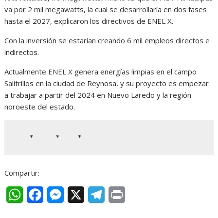
va por 2 mil megawatts, la cual se desarrollaría en dos fases
hasta el 2027, explicaron los directivos de ENEL X.
Con la inversión se estarían creando 6 mil empleos directos e
indirectos.
Actualmente ENEL X genera energías limpias en el campo
Salitrillos en la ciudad de Reynosa, y su proyecto es empezar
a trabajar a partir del 2024 en Nuevo Laredo y la región
noroeste del estado.
   *     *    *
Compartir:
W
F
M
X
T
P
h
a
e
e
r