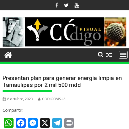
Ir
al
contenido
Presentan plan para generar energía limpia en
Tamaulipas por 2 mil 500 mdd
8 octubre, 2023
CODIGOVISUAL
Compartir:
W
F
M
X
T
P