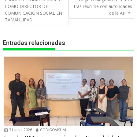
entradas
A
o
n
r
COMO DIRECTOR DE
tras reunirse con autoridades
p
o
g
a
COMUNICACIÓN SOCIAL EN
de la API
TAMAULIPAS
p
k
e
m
r
Entradas relacionadas
31 julio, 2026
CODIGOVISUAL