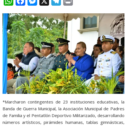
W
F
M
X
T
P
h
a
e
e
r
a
c
s
l
i
t
e
s
e
n
s
b
e
g
t
A
o
n
r
p
o
g
a
p
k
e
m
r
*Marcharon contingentes de 23 instituciones educativas, la
Banda de Guerra Municipal, la Asociación Municipal de Padres
de Familia y el Pentatlón Deportivo Militarizado, desarrollando
números artísticos, pirámides humanas, tablas gimnásticas,