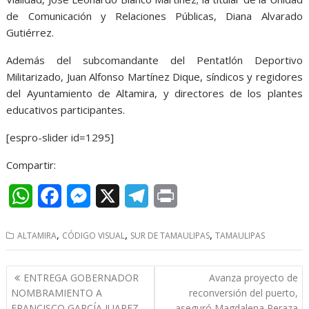
de Comunicación y Relaciones Públicas, Diana Alvarado
Gutiérrez.
Además del subcomandante del Pentatlón Deportivo
Militarizado, Juan Alfonso Martínez Dique, síndicos y regidores
del Ayuntamiento de Altamira, y directores de los plantes
educativos participantes.
[espro-slider id=1295]
Compartir:
W
F
M
X
T
P
h
a
e
e
r
,
,
,
ALTAMIRA
CÓDIGO VISUAL
SUR DE TAMAULIPAS
TAMAULIPAS
a
c
s
l
i
t
e
s
e
n
Navegación
ENTREGA GOBERNADOR
Avanza proyecto de
s
b
e
g
t
de
NOMBRAMIENTO A
reconversión del puerto,
FRANCISCO GARCÍA JUAREZ
aseguró Magdalena Peraza