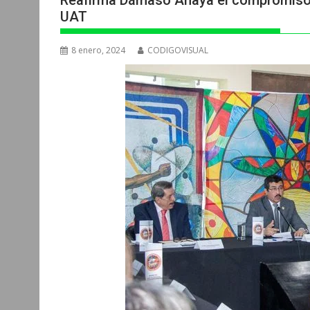
Reafirma Dámaso Anaya el compromiso d
UAT
8 enero, 2024
CODIGOVISUAL