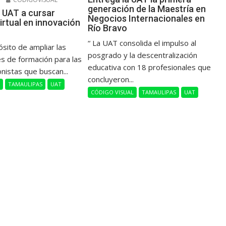
generación de la Maestría en
 UAT a cursar
Negocios Internacionales en
irtual en innovación
Río Bravo
“ La UAT consolida el impulso al
ósito de ampliar las
posgrado y la descentralización
s de formación para las
educativa con 18 profesionales que
onistas que buscan...
concluyeron...
L
TAMAULIPAS
UAT
CÓDIGO VISUAL
TAMAULIPAS
UAT