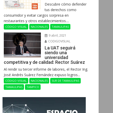
Descubre cómo defender
tus derechos como
consumidor y evitar cargos sorpresa en
restaurantes y otros establecimientos....
CÓDIGO VISUAL
NACIONALES
TAMAULIPAS
9 abril, 2021
CODIGOVISUAL
La UAT seguirá
siendo una
universidad
competitiva y de calidad: Rector Suárez
Al rendir su tercer informe de labores, el Rector Ing.
José Andrés Suárez Fernández expuso logros...
CÓDIGO VISUAL
NACIONALES
SUR DE TAMAULIPAS
TAMAULIPAS
TAMPICO