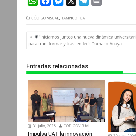
W
F
M
X
T
P
h
a
e
e
r
,
,
CÓDIGO VISUAL
TAMPICO
UAT
a
c
s
l
i
t
e
s
e
n
Navegación
“Iniciamos juntos una nueva dinámica universitar
s
b
e
g
t
de
para transformar y trascender”: Dámaso Anaya
entradas
A
o
n
r
p
o
g
a
Entradas relacionadas
p
k
e
m
r
31 julio, 2026
CODIGOVISUAL
Impulsa UAT la innovación
30 julio, 202