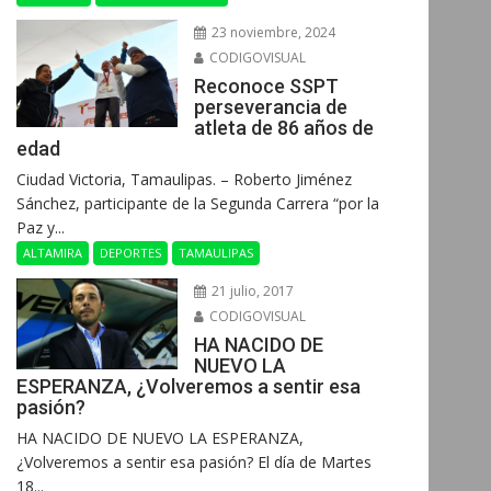
23 noviembre, 2024
CODIGOVISUAL
Reconoce SSPT
perseverancia de
atleta de 86 años de
edad
Ciudad Victoria, Tamaulipas. – Roberto Jiménez
Sánchez, participante de la Segunda Carrera “por la
Paz y...
ALTAMIRA
DEPORTES
TAMAULIPAS
21 julio, 2017
CODIGOVISUAL
HA NACIDO DE
NUEVO LA
ESPERANZA, ¿Volveremos a sentir esa
pasión?
HA NACIDO DE NUEVO LA ESPERANZA,
¿Volveremos a sentir esa pasión? El día de Martes
18...