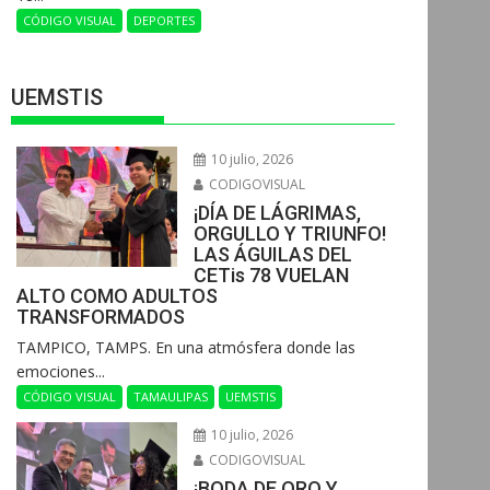
CÓDIGO VISUAL
DEPORTES
UEMSTIS
10 julio, 2026
CODIGOVISUAL
¡DÍA DE LÁGRIMAS,
ORGULLO Y TRIUNFO!
LAS ÁGUILAS DEL
CETis 78 VUELAN
ALTO COMO ADULTOS
TRANSFORMADOS
​TAMPICO, TAMPS. En una atmósfera donde las
emociones...
CÓDIGO VISUAL
TAMAULIPAS
UEMSTIS
10 julio, 2026
CODIGOVISUAL
¡BODA DE ORO Y