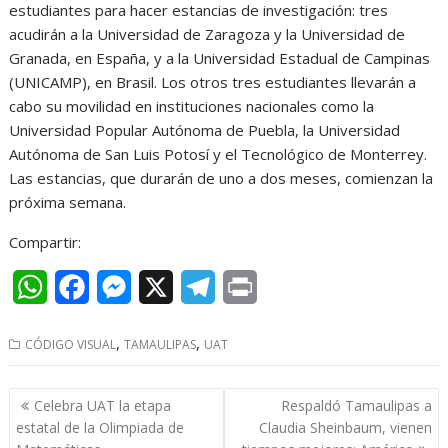
estudiantes para hacer estancias de investigación: tres
acudirán a la Universidad de Zaragoza y la Universidad de
Granada, en España, y a la Universidad Estadual de Campinas
(UNICAMP), en Brasil. Los otros tres estudiantes llevarán a
cabo su movilidad en instituciones nacionales como la
Universidad Popular Autónoma de Puebla, la Universidad
Autónoma de San Luis Potosí y el Tecnológico de Monterrey.
Las estancias, que durarán de uno a dos meses, comienzan la
próxima semana.
Compartir:
W
F
M
X
T
P
h
a
e
e
r
,
,
CÓDIGO VISUAL
TAMAULIPAS
UAT
a
c
s
l
i
t
e
s
e
n
Navegación
Celebra UAT la etapa
Respaldó Tamaulipas a
s
b
e
g
t
de
estatal de la Olimpiada de
Claudia Sheinbaum, vienen