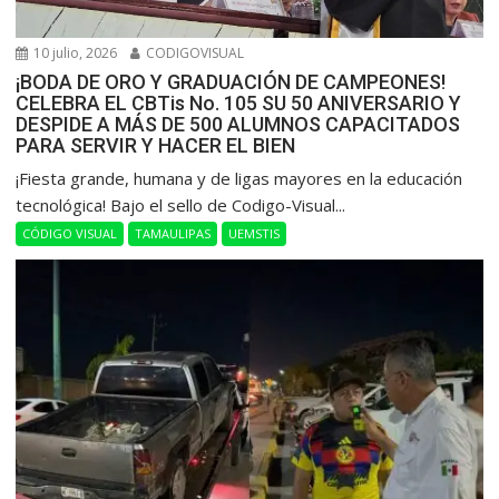
10 julio, 2026
CODIGOVISUAL
¡BODA DE ORO Y GRADUACIÓN DE CAMPEONES!
CELEBRA EL CBTis No. 105 SU 50 ANIVERSARIO Y
DESPIDE A MÁS DE 500 ALUMNOS CAPACITADOS
PARA SERVIR Y HACER EL BIEN
​¡Fiesta grande, humana y de ligas mayores en la educación
tecnológica! Bajo el sello de Codigo-Visual...
CÓDIGO VISUAL
TAMAULIPAS
UEMSTIS