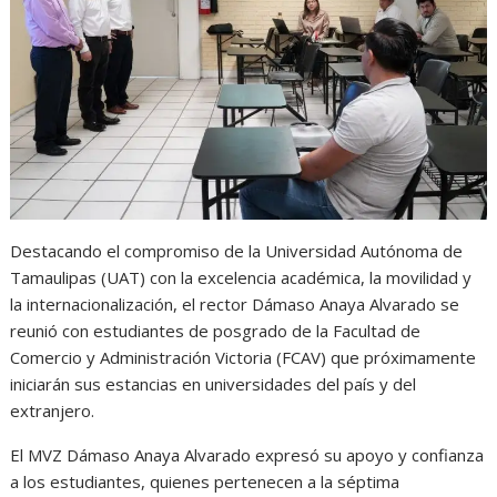
s
b
e
g
t
A
o
n
r
p
o
g
a
p
k
e
m
r
Destacando el compromiso de la Universidad Autónoma de
Tamaulipas (UAT) con la excelencia académica, la movilidad y
la internacionalización, el rector Dámaso Anaya Alvarado se
reunió con estudiantes de posgrado de la Facultad de
Comercio y Administración Victoria (FCAV) que próximamente
iniciarán sus estancias en universidades del país y del
extranjero.
El MVZ Dámaso Anaya Alvarado expresó su apoyo y confianza
a los estudiantes, quienes pertenecen a la séptima