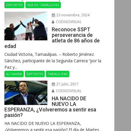
DEPORTES
SUR DE TAMAULIPAS
23 noviembre, 2024
CODIGOVISUAL
Reconoce SSPT
perseverancia de
atleta de 86 años de
edad
Ciudad Victoria, Tamaulipas. – Roberto Jiménez
Sánchez, participante de la Segunda Carrera “por la
Paz y...
ALTAMIRA
DEPORTES
TAMAULIPAS
21 julio, 2017
CODIGOVISUAL
HA NACIDO DE
NUEVO LA
ESPERANZA, ¿Volveremos a sentir esa
pasión?
HA NACIDO DE NUEVO LA ESPERANZA,
¿Volveremos a sentir esa pasión? El día de Martes