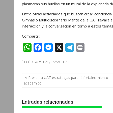
plasmarán sus huellas en un mural de la explanada d
Entre otras actividades que buscan crear conciencia
Gimnasio Multidisciplinario Mante de la UAT llevará a 
interacción y la conversación en torno a estos tema
Compartir:
W
F
M
X
T
P
h
a
e
e
r
,
CÓDIGO VISUAL
TAMAULIPAS
a
c
s
l
i
t
e
s
e
n
Navegación
Presenta UAT estrategias para el fortalecimiento
s
b
e
g
t
de
académico
entradas
A
o
n
r
p
o
g
a
Entradas relacionadas
p
k
e
m