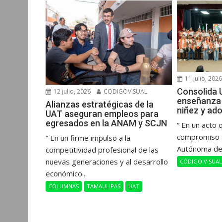
r
11 julio, 202
Consolida 
12 julio, 2026
CODIGOVISUAL
enseñanza 
Alianzas estratégicas de la
niñez y ad
UAT aseguran empleos para
egresados en la ANAM y SCJN
“ En un acto 
compromiso s
“ En un firme impulso a la
Autónoma de 
competitividad profesional de las
nuevas generaciones y al desarrollo
CÓDIGO VISUA
económico...
COLUMNAS
TAMAULIPAS
UAT