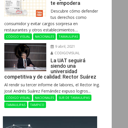
te empodera
Descubre cómo defender
tus derechos como
consumidor y evitar cargos sorpresa en
restaurantes y otros establecimientos....
CÓDIGO VISUAL
NACIONALES
TAMAULIPAS
9 abril, 2021
CODIGOVISUAL
La UAT seguirá
siendo una
universidad
competitiva y de calidad: Rector Suárez
Al rendir su tercer informe de labores, el Rector Ing.
José Andrés Suárez Fernández expuso logros...
CÓDIGO VISUAL
NACIONALES
SUR DE TAMAULIPAS
TAMAULIPAS
TAMPICO