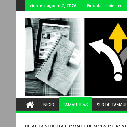
Ir
viernes, agosto 7, 2026
Entradas recientes
al
contenido
INICIO
TAMAULIPAS
SUR DE TAMAU