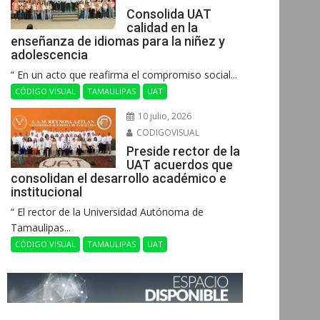
Consolida UAT
calidad en la
enseñanza de idiomas para la niñez y
adolescencia
“ En un acto que reafirma el compromiso social...
CÓDIGO VISUAL
TAMAULIPAS
UAT
10 julio, 2026
CODIGOVISUAL
Preside rector de la
UAT acuerdos que
consolidan el desarrollo académico e
institucional
“ El rector de la Universidad Autónoma de
Tamaulipas...
CÓDIGO VISUAL
TAMAULIPAS
UAT