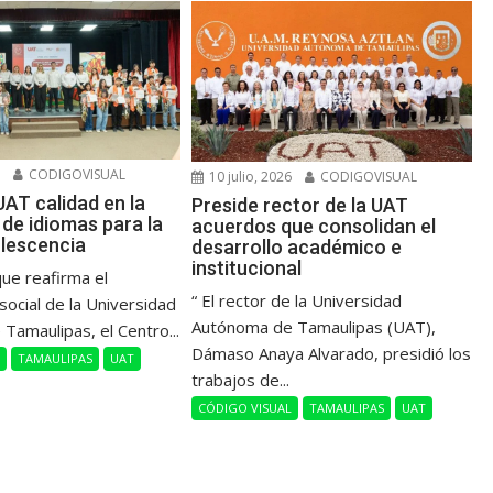
6
CODIGOVISUAL
10 julio, 2026
CODIGOVISUAL
UAT calidad en la
Preside rector de la UAT
de idiomas para la
acuerdos que consolidan el
olescencia
desarrollo académico e
institucional
que reafirma el
“ El rector de la Universidad
ocial de la Universidad
Autónoma de Tamaulipas (UAT),
Tamaulipas, el Centro...
Dámaso Anaya Alvarado, presidió los
L
TAMAULIPAS
UAT
trabajos de...
CÓDIGO VISUAL
TAMAULIPAS
UAT