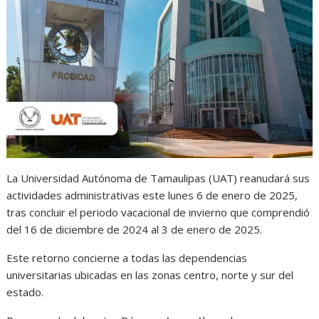
s
b
e
g
t
A
o
n
r
p
o
g
a
p
k
e
m
r
La Universidad Autónoma de Tamaulipas (UAT) reanudará sus
actividades administrativas este lunes 6 de enero de 2025,
tras concluir el periodo vacacional de invierno que comprendió
del 16 de diciembre de 2024 al 3 de enero de 2025.
Este retorno concierne a todas las dependencias
universitarias ubicadas en las zonas centro, norte y sur del
estado.