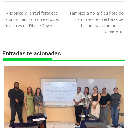
t
e
s
e
n
Navegación
Mónica Villarreal fortalece
Tampico ampliará su flota de
s
b
e
g
t
de
la unión familiar con exitosos
camiones recolectores de
entradas
festivales de Día de Reyes
basura para mejorar el
A
o
n
r
servicio
p
o
g
a
p
k
e
m
Entradas relacionadas
r