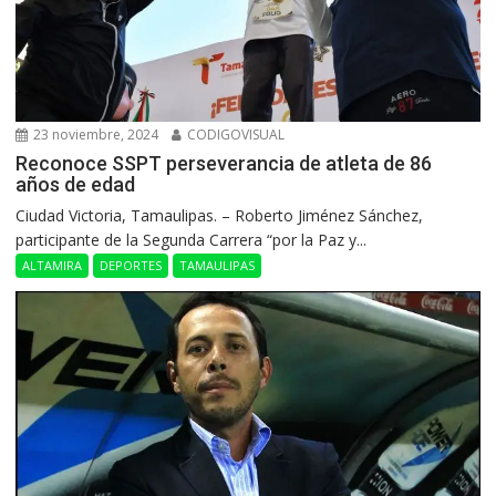
23 noviembre, 2024
CODIGOVISUAL
Reconoce SSPT perseverancia de atleta de 86
años de edad
Ciudad Victoria, Tamaulipas. – Roberto Jiménez Sánchez,
participante de la Segunda Carrera “por la Paz y...
ALTAMIRA
DEPORTES
TAMAULIPAS