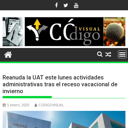
Ir
al
contenido
Reanuda la UAT este lunes actividades
administrativas tras el receso vacacional de
invierno
5 enero, 2025
CODIGOVISUAL