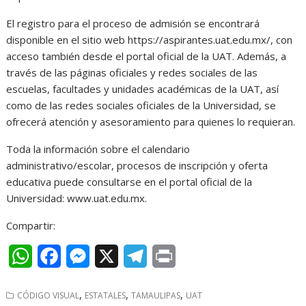
El registro para el proceso de admisión se encontrará
disponible en el sitio web https://aspirantes.uat.edu.mx/, con
acceso también desde el portal oficial de la UAT. Además, a
través de las páginas oficiales y redes sociales de las
escuelas, facultades y unidades académicas de la UAT, así
como de las redes sociales oficiales de la Universidad, se
ofrecerá atención y asesoramiento para quienes lo requieran.
Toda la información sobre el calendario
administrativo/escolar, procesos de inscripción y oferta
educativa puede consultarse en el portal oficial de la
Universidad: www.uat.edu.mx.
Compartir:
W
F
M
X
T
P
h
a
e
e
r
,
,
,
CÓDIGO VISUAL
ESTATALES
TAMAULIPAS
UAT
a
c
s
l
i