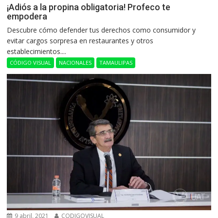
¡Adiós a la propina obligatoria! Profeco te
empodera
Descubre cómo defender tus derechos como consumidor y
evitar cargos sorpresa en restaurantes y otros
establecimientos....
CÓDIGO VISUAL
NACIONALES
TAMAULIPAS
9 abril, 2021
CODIGOVISUAL