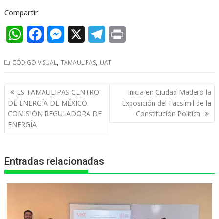
Compartir:
W
F
M
X
T
P
h
a
e
e
r
,
,
CÓDIGO VISUAL
TAMAULIPAS
UAT
a
c
s
l
i
t
e
s
e
n
Navegación
ES TAMAULIPAS CENTRO
Inicia en Ciudad Madero la
s
b
e
g
t
de
DE ENERGÍA DE MÉXICO:
Exposición del Facsímil de la
entradas
COMISIÓN REGULADORA DE
Constitución Política
A
o
n
r
ENERGÍA
p
o
g
a
p
k
e
m
Entradas relacionadas
r