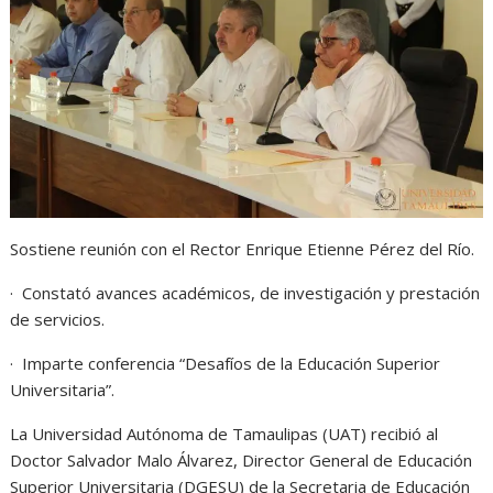
s
b
e
g
t
A
o
n
r
p
o
g
a
p
k
e
m
r
Sostiene reunión con el Rector Enrique Etienne Pérez del Río.
· Constató avances académicos, de investigación y prestación
de servicios.
· Imparte conferencia “Desafíos de la Educación Superior
Universitaria”.
La Universidad Autónoma de Tamaulipas (UAT) recibió al
Doctor Salvador Malo Álvarez, Director General de Educación
Superior Universitaria (DGESU) de la Secretaria de Educación