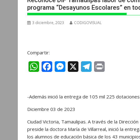
Reconoce DIF Tamaulipas labor de comi
programa “Desayunos Escolares” en to
3 diciembre, 2023
CODIGOVISUAL
Compartir:
W
F
M
X
T
P
h
a
e
e
r
a
c
s
l
i
-Además inició la entrega de 105 mil 225 dotacione
t
e
s
e
n
s
b
e
g
t
Diciembre 03 de 2023
A
o
n
r
Ciudad Victoria, Tamaulipas. A través de la Direcci
preside la doctora María de Villarreal, inició la en
p
o
g
a
los alumnos de educación básica de los 43 municipios