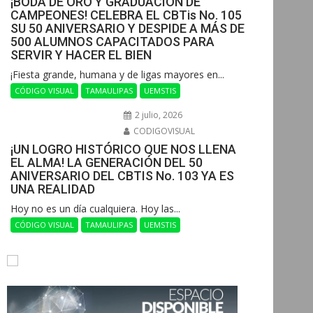
¡BODA DE ORO Y GRADUACIÓN DE
CAMPEONES! CELEBRA EL CBTis No. 105
SU 50 ANIVERSARIO Y DESPIDE A MÁS DE
500 ALUMNOS CAPACITADOS PARA
SERVIR Y HACER EL BIEN
​¡Fiesta grande, humana y de ligas mayores en...
CÓDIGO VISUAL
TAMAULIPAS
UEMSTIS
2 julio, 2026
CODIGOVISUAL
¡UN LOGRO HISTÓRICO QUE NOS LLENA
EL ALMA! LA GENERACIÓN DEL 50
ANIVERSARIO DEL CBTIS No. 103 YA ES
UNA REALIDAD
Hoy no es un día cualquiera. Hoy las...
CÓDIGO VISUAL
TAMAULIPAS
UEMSTIS