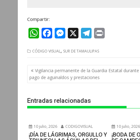
Compartir:
W
F
M
X
T
P
h
a
e
e
r
,
CÓDIGO VISUAL
SUR DE TAMAULIPAS
a
c
s
l
i
t
e
s
e
n
Navegación
Vigilancia permanente de la Guardia Estatal durante
s
b
e
g
t
de
pago de aguinaldos y prestaciones
entradas
A
o
n
r
p
o
g
a
Entradas relacionadas
p
k
e
m
r
10 julio, 2026
CODIGOVISUAL
10 julio, 202
¡DÍA DE LÁGRIMAS, ORGULLO Y
¡BODA DE 