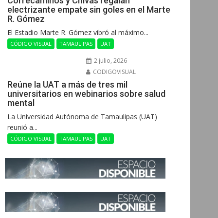
Correcaminos y Chivas regalan
electrizante empate sin goles en el Marte
R. Gómez
El Estadio Marte R. Gómez vibró al máximo...
CÓDIGO VISUAL
TAMAULIPAS
UAT
2 julio, 2026
CODIGOVISUAL
Reúne la UAT a más de tres mil
universitarios en webinarios sobre salud
mental
La Universidad Autónoma de Tamaulipas (UAT)
reunió a...
CÓDIGO VISUAL
TAMAULIPAS
UAT