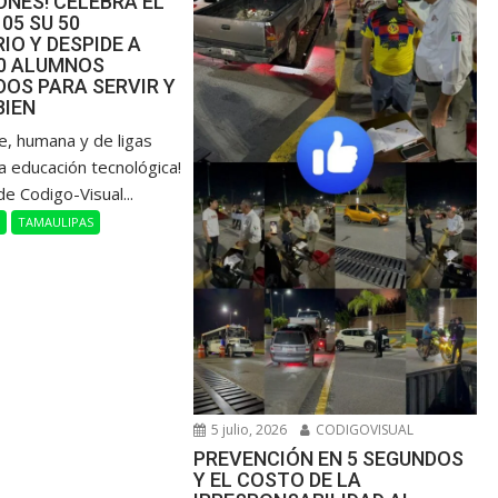
NES! CELEBRA EL
105 SU 50
IO Y DESPIDE A
00 ALUMNOS
OS PARA SERVIR Y
BIEN
de, humana y de ligas
a educación tecnológica!
de Codigo-Visual...
L
TAMAULIPAS
5 julio, 2026
CODIGOVISUAL
PREVENCIÓN EN 5 SEGUNDOS
Y EL COSTO DE LA