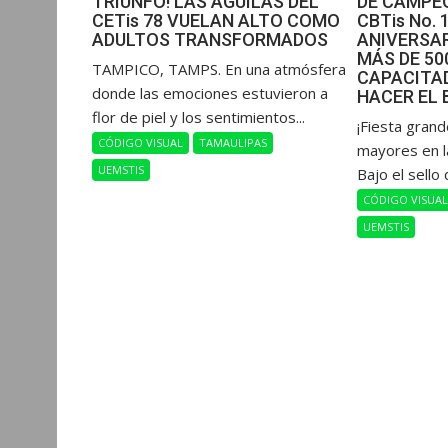
TRIUNFO! LAS ÁGUILAS DEL
DE CAMPEO
CETis 78 VUELAN ALTO COMO
CBTis No. 
ADULTOS TRANSFORMADOS
ANIVERSAR
MÁS DE 5
​TAMPICO, TAMPS. En una atmósfera
CAPACITAD
donde las emociones estuvieron a
HACER EL 
flor de piel y los sentimientos...
​¡Fiesta gran
CÓDIGO VISUAL
TAMAULIPAS
mayores en l
UEMSTIS
Bajo el sello 
CÓDIGO VISUA
UEMSTIS