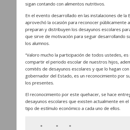
p
k
e
m
sigan contando con alimentos nutritivos.
r
En el evento desarrollado en las instalaciones de l
aprovechó la ocasión para reconocer públicamente a
preparan y distribuyen los desayunos escolares para
que sirve de motivación para seguir desarrollando su
los alumnos.
“Valoro mucho la participación de todos ustedes, 
compartir el periodo escolar de nuestros hijos, ad
comités de desayunos escolares y que lo hagan con 
gobernador del Estado, es un reconocimiento por su la
los presentes.
El reconocimiento por este quehacer, se hace entreg
desayunos escolares que existen actualmente en el e
tipo de estímulo económico a cada uno de ellos.
   *     *    *