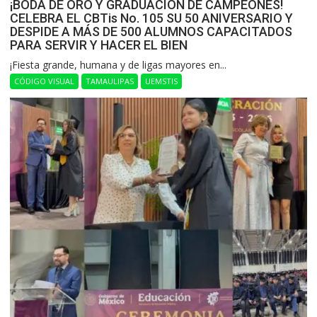
¡BODA DE ORO Y GRADUACIÓN DE CAMPEONES!
CELEBRA EL CBTis No. 105 SU 50 ANIVERSARIO Y
DESPIDE A MÁS DE 500 ALUMNOS CAPACITADOS
PARA SERVIR Y HACER EL BIEN
​¡Fiesta grande, humana y de ligas mayores en...
CÓDIGO VISUAL
TAMAULIPAS
UEMSTIS