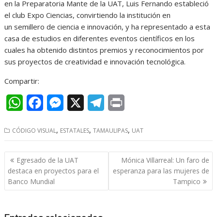
en la Preparatoria Mante de la UAT, Luis Fernando estableció
el club Expo Ciencias, convirtiendo la institución en
un semillero de ciencia e innovación, y ha representado a esta
casa de estudios en diferentes eventos científicos en los
cuales ha obtenido distintos premios y reconocimientos por
sus proyectos de creatividad e innovación tecnológica.
Compartir:
W
F
M
X
T
P
h
a
e
e
r
,
,
,
CÓDIGO VISUAL
ESTATALES
TAMAULIPAS
UAT
a
c
s
l
i
t
e
s
e
n
Navegación
Egresado de la UAT
Mónica Villarreal: Un faro de
s
b
e
g
t
de
destaca en proyectos para el
esperanza para las mujeres de
entradas
Banco Mundial
Tampico
A
o
n
r
p
o
g
a