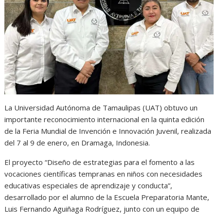
s
b
e
g
t
A
o
n
r
p
o
g
a
p
k
e
m
r
La Universidad Autónoma de Tamaulipas (UAT) obtuvo un
importante reconocimiento internacional en la quinta edición
de la Feria Mundial de Invención e Innovación Juvenil, realizada
del 7 al 9 de enero, en Dramaga, Indonesia.
El proyecto “Diseño de estrategias para el fomento a las
vocaciones científicas tempranas en niños con necesidades
educativas especiales de aprendizaje y conducta”,
desarrollado por el alumno de la Escuela Preparatoria Mante,
Luis Fernando Aguiñaga Rodríguez, junto con un equipo de