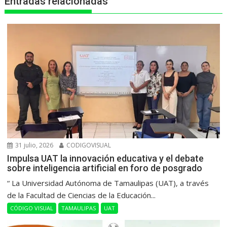
Entradas relacionadas
p
k
e
m
r
31 julio, 2026
CODIGOVISUAL
Impulsa UAT la innovación educativa y el debate
sobre inteligencia artificial en foro de posgrado
“ La Universidad Autónoma de Tamaulipas (UAT), a través
de la Facultad de Ciencias de la Educación...
CÓDIGO VISUAL
TAMAULIPAS
UAT