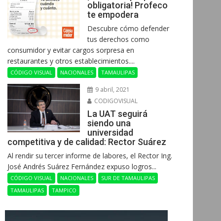
obligatoria! Profeco
te empodera
Descubre cómo defender
tus derechos como
consumidor y evitar cargos sorpresa en
restaurantes y otros establecimientos....
CÓDIGO VISUAL
NACIONALES
TAMAULIPAS
9 abril, 2021
CODIGOVISUAL
La UAT seguirá
siendo una
universidad
competitiva y de calidad: Rector Suárez
Al rendir su tercer informe de labores, el Rector Ing.
José Andrés Suárez Fernández expuso logros...
CÓDIGO VISUAL
NACIONALES
SUR DE TAMAULIPAS
TAMAULIPAS
TAMPICO