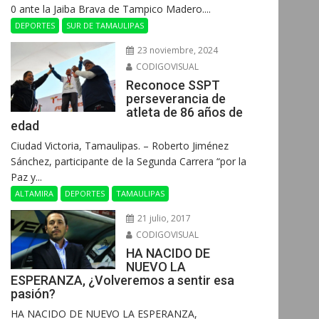
0 ante la Jaiba Brava de Tampico Madero....
DEPORTES
SUR DE TAMAULIPAS
23 noviembre, 2024
CODIGOVISUAL
Reconoce SSPT
perseverancia de
atleta de 86 años de
edad
Ciudad Victoria, Tamaulipas. – Roberto Jiménez
Sánchez, participante de la Segunda Carrera “por la
Paz y...
ALTAMIRA
DEPORTES
TAMAULIPAS
21 julio, 2017
CODIGOVISUAL
HA NACIDO DE
NUEVO LA
ESPERANZA, ¿Volveremos a sentir esa
pasión?
HA NACIDO DE NUEVO LA ESPERANZA,