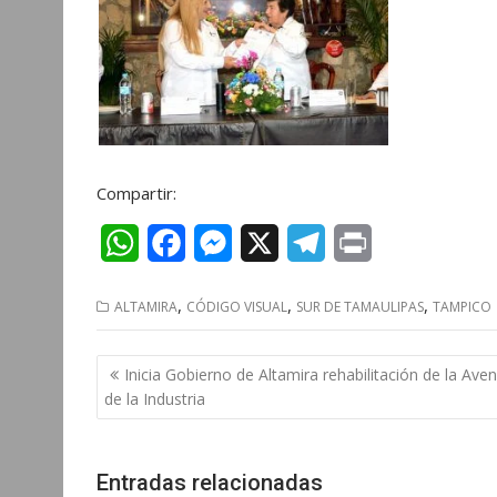
Compartir:
W
F
M
X
T
P
h
a
e
e
r
,
,
,
ALTAMIRA
CÓDIGO VISUAL
SUR DE TAMAULIPAS
TAMPICO
a
c
s
l
i
t
e
s
e
n
Navegación
Inicia Gobierno de Altamira rehabilitación de la Aven
s
b
e
g
t
de
de la Industria
entradas
A
o
n
r
p
o
g
a
Entradas relacionadas