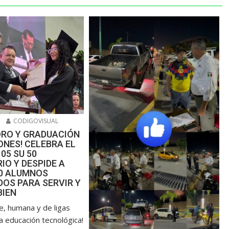
6
CODIGOVISUAL
ORO Y GRADUACIÓN
NES! CELEBRA EL
105 SU 50
IO Y DESPIDE A
00 ALUMNOS
OS PARA SERVIR Y
BIEN
de, humana y de ligas
a educación tecnológica!