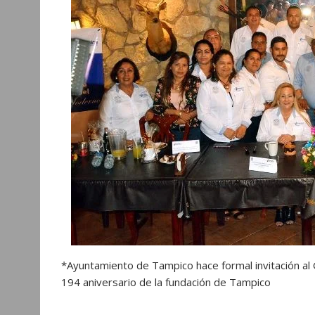
p
o
g
a
p
k
e
m
r
*Ayuntamiento de Tampico hace formal invitación al 
194 aniversario de la fundación de Tampico