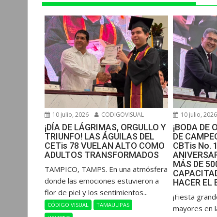
p
k
e
m
r
10 julio, 2026
CODIGOVISUAL
10 julio, 202
¡DÍA DE LÁGRIMAS, ORGULLO Y
¡BODA DE 
TRIUNFO! LAS ÁGUILAS DEL
DE CAMPEO
CETis 78 VUELAN ALTO COMO
CBTis No. 
ADULTOS TRANSFORMADOS
ANIVERSAR
MÁS DE 5
​TAMPICO, TAMPS. En una atmósfera
CAPACITAD
donde las emociones estuvieron a
HACER EL 
flor de piel y los sentimientos...
​¡Fiesta gran
CÓDIGO VISUAL
TAMAULIPAS
mayores en l