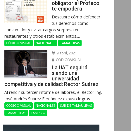
obligatoria! Profeco
te empodera
Descubre cómo defender
tus derechos como
consumidor y evitar cargos sorpresa en
restaurantes y otros establecimientos....
CÓDIGO VISUAL
NACIONALES
TAMAULIPAS
9 abril, 2021
CODIGOVISUAL
La UAT seguirá
siendo una
universidad
competitiva y de calidad: Rector Suárez
Al rendir su tercer informe de labores, el Rector Ing.
José Andrés Suárez Fernández expuso logros...
CÓDIGO VISUAL
NACIONALES
SUR DE TAMAULIPAS
TAMAULIPAS
TAMPICO