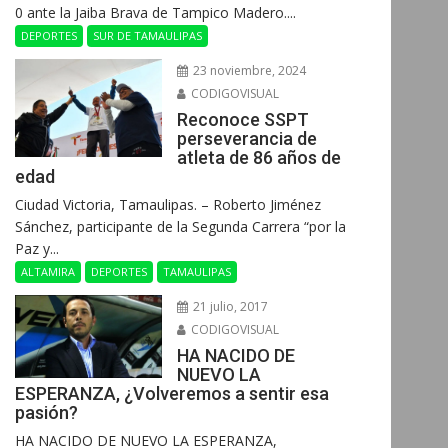
0 ante la Jaiba Brava de Tampico Madero....
DEPORTES
SUR DE TAMAULIPAS
23 noviembre, 2024
CODIGOVISUAL
Reconoce SSPT
perseverancia de
atleta de 86 años de
edad
Ciudad Victoria, Tamaulipas. – Roberto Jiménez
Sánchez, participante de la Segunda Carrera “por la
Paz y...
ALTAMIRA
DEPORTES
TAMAULIPAS
21 julio, 2017
CODIGOVISUAL
HA NACIDO DE
NUEVO LA
ESPERANZA, ¿Volveremos a sentir esa
pasión?
HA NACIDO DE NUEVO LA ESPERANZA,