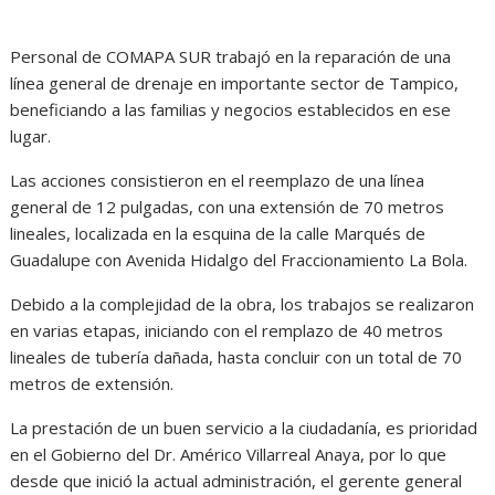
h
a
e
e
r
a
c
s
l
i
Personal de COMAPA SUR trabajó en la reparación de una
línea general de drenaje en importante sector de Tampico,
t
e
s
e
n
beneficiando a las familias y negocios establecidos en ese
s
b
e
g
t
lugar.
A
o
n
r
Las acciones consistieron en el reemplazo de una línea
p
o
g
a
general de 12 pulgadas, con una extensión de 70 metros
lineales, localizada en la esquina de la calle Marqués de
p
k
e
m
Guadalupe con Avenida Hidalgo del Fraccionamiento La Bola.
r
Debido a la complejidad de la obra, los trabajos se realizaron
en varias etapas, iniciando con el remplazo de 40 metros
lineales de tubería dañada, hasta concluir con un total de 70
metros de extensión.
La prestación de un buen servicio a la ciudadanía, es prioridad
en el Gobierno del Dr. Américo Villarreal Anaya, por lo que
desde que inició la actual administración, el gerente general