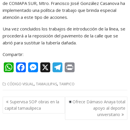
de COMAPA SUR, Mtro. Francisco José González Casanova ha
implementado una política de trabajo que brinda especial
atención a este tipo de acciones.
Una vez concluidos los trabajos de introducción de la línea, se
procederá a la reposición del pavimento de la calle que se
abrió para sustituir la tubería dañada.
Compartir:
W
F
M
X
T
P
h
a
e
e
r
,
,
CÓDIGO VISUAL
TAMAULIPAS
TAMPICO
a
c
s
l
i
t
e
s
e
n
Navegación
Supervisa SOP obras en la
Ofrece Dámaso Anaya total
s
b
e
g
t
de
capital tamaulipeca
apoyo al deporte
entradas
universitario
A
o
n
r
p
o
g
a