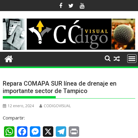
Ir
al
contenido
Repara COMAPA SUR línea de drenaje en
importante sector de Tampico
12 enero, 2024
CODIGOVISUAL
Compartir:
W
F
M
X
T
P