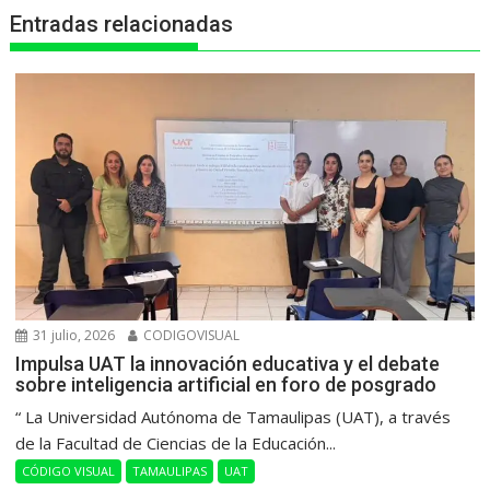
Entradas relacionadas
p
k
e
m
r
31 julio, 2026
CODIGOVISUAL
Impulsa UAT la innovación educativa y el debate
sobre inteligencia artificial en foro de posgrado
“ La Universidad Autónoma de Tamaulipas (UAT), a través
de la Facultad de Ciencias de la Educación...
CÓDIGO VISUAL
TAMAULIPAS
UAT