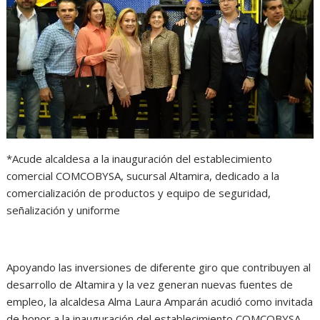
s
b
e
g
t
A
o
n
r
p
o
g
a
p
k
e
m
r
*Acude alcaldesa a la inauguración del establecimiento
comercial COMCOBYSA, sucursal Altamira,
dedicado a la
comercialización de productos y equipo de seguridad,
señalización y uniforme
Apoyando las inversiones de diferente giro que contribuyen al
desarrollo de Altamira y la vez generan nuevas fuentes de
empleo, la alcaldesa Alma Laura Amparán acudió como invitada
de honor a la inauguración del establecimiento COMCOBYSA,