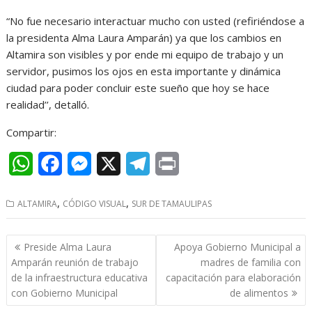
“No fue necesario interactuar mucho con usted (refiriéndose a
la presidenta Alma Laura Amparán) ya que los cambios en
Altamira son visibles y por ende mi equipo de trabajo y un
servidor, pusimos los ojos en esta importante y dinámica
ciudad para poder concluir este sueño que hoy se hace
realidad’’, detalló.
Compartir:
W
F
M
X
T
P
h
a
e
e
r
,
,
ALTAMIRA
CÓDIGO VISUAL
SUR DE TAMAULIPAS
a
c
s
l
i
t
e
s
e
n
Navegación
Preside Alma Laura
Apoya Gobierno Municipal a
s
b
e
g
t
de
Amparán reunión de trabajo
madres de familia con
entradas
de la infraestructura educativa
capacitación para elaboración
A
o
n
r
con Gobierno Municipal
de alimentos
p
o
g
a