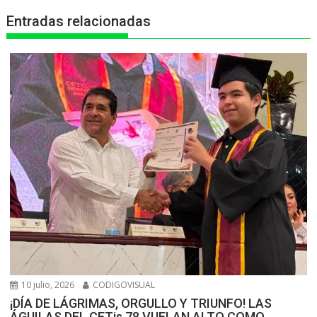
Entradas relacionadas
p
k
e
m
r
10 julio, 2026
CODIGOVISUAL
¡DÍA DE LÁGRIMAS, ORGULLO Y TRIUNFO! LAS
ÁGUILAS DEL CETis 78 VUELAN ALTO COMO