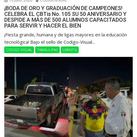
10 julio, 2026
CODIGOVISUAL
¡BODA DE ORO Y GRADUACIÓN DE CAMPEONES!
CELEBRA EL CBTis No. 105 SU 50 ANIVERSARIO Y
DESPIDE A MÁS DE 500 ALUMNOS CAPACITADOS
PARA SERVIR Y HACER EL BIEN
​¡Fiesta grande, humana y de ligas mayores en la educación
tecnológica! Bajo el sello de Codigo-Visual...
CÓDIGO VISUAL
TAMAULIPAS
UEMSTIS