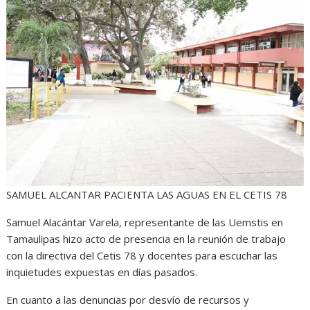
t
e
s
e
n
s
b
e
g
t
A
o
n
r
p
o
g
a
p
k
e
m
r
SAMUEL ALCANTAR PACIENTA LAS AGUAS EN EL CETIS 78
Samuel Alacántar Varela, representante de las Uemstis en
Tamaulipas hizo acto de presencia en la reunión de trabajo
con la directiva del Cetis 78 y docentes para escuchar las
inquietudes expuestas en días pasados.
En cuanto a las denuncias por desvío de recursos y