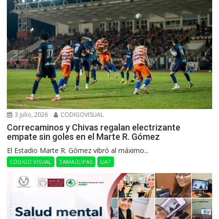
3 julio, 2026
CODIGOVISUAL
Correcaminos y Chivas regalan electrizante
empate sin goles en el Marte R. Gómez
El Estadio Marte R. Gómez vibró al máximo...
CÓDIGO VISUAL
TAMAULIPAS
UAT