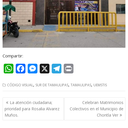
Compartir:
W
F
M
X
T
P
h
a
e
e
r
,
,
,
CÓDIGO VISUAL
SUR DE TAMAULIPAS
TAMAULIPAS
UEMSTIS
a
c
s
l
i
t
e
s
e
n
Navegación
La atención ciudadana;
Celebran Matrimonios
s
b
e
g
t
de
prioridad para Rosalia Alvarez
Colectivos en el Municipio de
entradas
Muños.
Chontla Ver
A
o
n
r
p
o
g
a