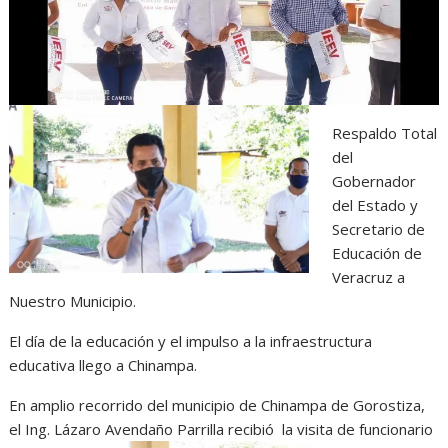
p
o
g
a
p
k
e
m
r
Respaldo Total
del
Gobernador
del Estado y
Secretario de
Educación de
Veracruz a
Nuestro Municipio.
El día de la educación y el impulso a la infraestructura
educativa llego a Chinampa.
En amplio recorrido del municipio de Chinampa de Gorostiza,
el Ing. Lázaro Avendaño Parrilla recibió la visita de funcionario