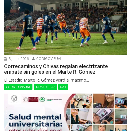
3 julio, 2026
CODIGOVISUAL
Correcaminos y Chivas regalan electrizante
empate sin goles en el Marte R. Gómez
El Estadio Marte R. Gómez vibró al máximo...
CÓDIGO VISUAL
TAMAULIPAS
UAT