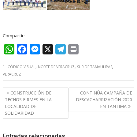
Compartir:
W
F
M
X
T
P
h
a
e
e
r
,
,
,
CÓDIGO VISUAL
NORTE DE VERACRUZ
SUR DE TAMAULIPAS
a
c
s
l
i
VERACRUZ
t
e
s
e
n
Navegación
s
b
e
g
t
CONSTRUCCIÓN DE
CONTINÚA CAMPAÑA DE
de
TECHOS FIRMES EN LA
DESCACHARRIZACIÓN 2020
A
o
n
r
entradas
LOCALIDAD DE
EN TANTIMA
p
o
g
a
SOLIDARIDAD
p
k
e
m
r
Entradas relacionadas