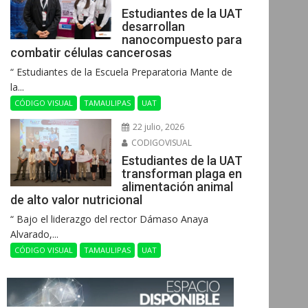
Estudiantes de la UAT
desarrollan
nanocompuesto para
combatir células cancerosas
“ Estudiantes de la Escuela Preparatoria Mante de
la...
CÓDIGO VISUAL
TAMAULIPAS
UAT
22 julio, 2026
CODIGOVISUAL
Estudiantes de la UAT
transforman plaga en
alimentación animal
de alto valor nutricional
“ Bajo el liderazgo del rector Dámaso Anaya
Alvarado,...
CÓDIGO VISUAL
TAMAULIPAS
UAT