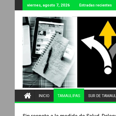
Ir
viernes, agosto 7, 2026
Entradas recientes
al
contenido
INICIO
TAMAULIPAS
SUR DE TAMAU