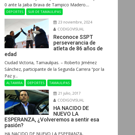
0 ante la Jaiba Brava de Tampico Madero....
DEPORTES
SUR DE TAMAULIPAS
23 noviembre, 2024
CODIGOVISUAL
Reconoce SSPT
perseverancia de
atleta de 86 años de
edad
Ciudad Victoria, Tamaulipas. – Roberto Jiménez
Sánchez, participante de la Segunda Carrera “por la
Paz y...
ALTAMIRA
DEPORTES
TAMAULIPAS
21 julio, 2017
CODIGOVISUAL
HA NACIDO DE
NUEVO LA
ESPERANZA, ¿Volveremos a sentir esa
pasión?
HA NACIDO DE NUEVO LA ESPERANZA,