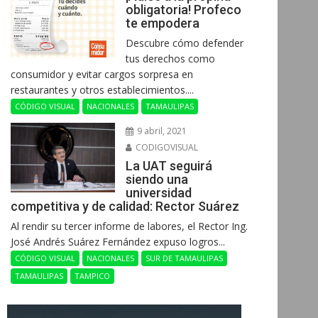
obligatoria! Profeco
te empodera
Descubre cómo defender
tus derechos como
consumidor y evitar cargos sorpresa en
restaurantes y otros establecimientos....
CÓDIGO VISUAL
NACIONALES
TAMAULIPAS
9 abril, 2021
CODIGOVISUAL
La UAT seguirá
siendo una
universidad
competitiva y de calidad: Rector Suárez
Al rendir su tercer informe de labores, el Rector Ing.
José Andrés Suárez Fernández expuso logros...
CÓDIGO VISUAL
NACIONALES
SUR DE TAMAULIPAS
TAMAULIPAS
TAMPICO