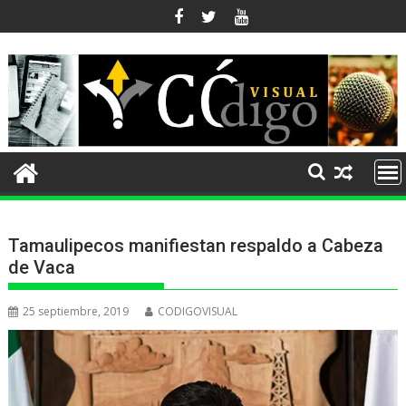
Ir
al
contenido
Tamaulipecos manifiestan respaldo a Cabeza
de Vaca
25 septiembre, 2019
CODIGOVISUAL