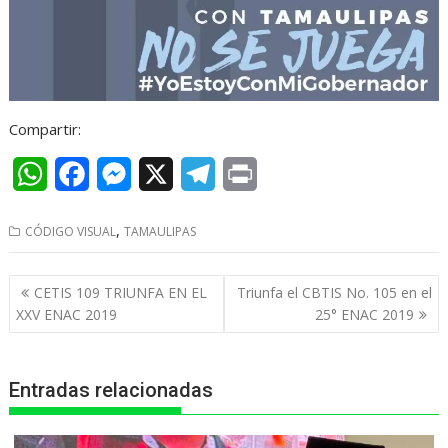
Compartir:
W
F
M
X
T
P
h
a
e
e
r
,
CÓDIGO VISUAL
TAMAULIPAS
a
c
s
l
i
t
e
s
e
n
Navegación
CETIS 109 TRIUNFA EN EL
Triunfa el CBTIS No. 105 en el
s
b
e
g
t
de
XXV ENAC 2019
25° ENAC 2019
entradas
A
o
n
r
p
o
g
a
Entradas relacionadas
p
k
e
m
r