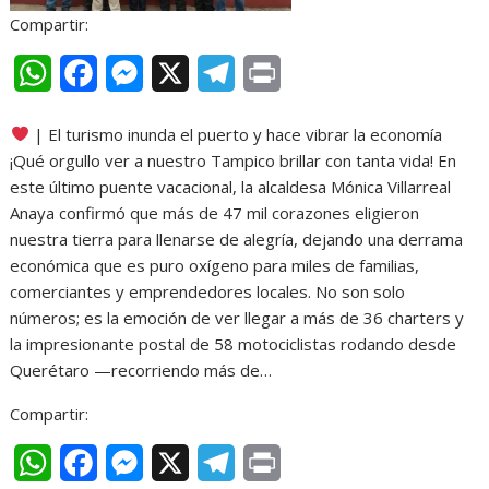
Compartir:
W
F
M
X
T
P
h
a
e
e
r
| El turismo inunda el puerto y hace vibrar la economía
a
c
s
l
i
¡Qué orgullo ver a nuestro Tampico brillar con tanta vida! En
t
e
s
e
n
este último puente vacacional, la alcaldesa Mónica Villarreal
Anaya confirmó que más de 47 mil corazones eligieron
s
b
e
g
t
nuestra tierra para llenarse de alegría, dejando una derrama
A
o
n
r
económica que es puro oxígeno para miles de familias,
comerciantes y emprendedores locales. No son solo
p
o
g
a
números; es la emoción de ver llegar a más de 36 charters y
p
k
e
m
la impresionante postal de 58 motociclistas rodando desde
r
Querétaro —recorriendo más de…
Compartir:
W
F
M
X
T
P