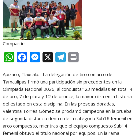
Compartir:
W
F
M
X
T
P
h
a
e
e
r
Apizaco, Tlaxcala.– La delegación de tiro con arco de
a
c
s
l
i
Tamaulipas firmó una participación sin precedentes en la
t
e
s
e
n
Olimpiada Nacional 2026, al conquistar 23 medallas en total: 4
de oro, 7 de plata y 12 de bronce, la mayor cifra en la historia
s
b
e
g
t
del estado en esta disciplina. En las preseas doradas,
A
o
n
r
Valentina Torres Gómez se proclamó campeona en la prueba
de segunda distancia dentro de la categoría Sub16 femenil en
p
o
g
a
arco compuesto, mientras que el equipo compuesto Sub14
p
k
e
m
femenil obtuvo el título nacional por equipos. En la rama