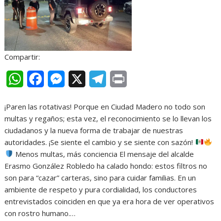
Compartir:
W
F
M
X
T
P
h
a
e
e
r
¡Paren las rotativas! Porque en Ciudad Madero no todo son
a
c
s
l
i
multas y regaños; esta vez, el reconocimiento se lo llevan los
t
e
s
e
n
ciudadanos y la nueva forma de trabajar de nuestras
autoridades. ¡Se siente el cambio y se siente con sazón!
s
b
e
g
t
Menos multas, más conciencia El mensaje del alcalde
A
o
n
r
Erasmo González Robledo ha calado hondo: estos filtros no
son para “cazar” carteras, sino para cuidar familias. En un
p
o
g
a
ambiente de respeto y pura cordialidad, los conductores
p
k
e
m
entrevistados coinciden en que ya era hora de ver operativos
r
con rostro humano.…