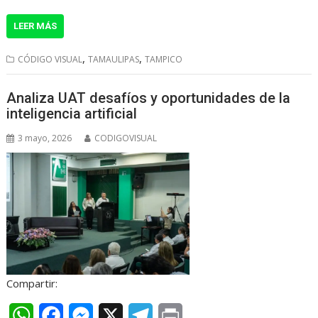
h
a
e
e
r
LEER MÁS
a
c
s
l
i
t
e
s
e
n
,
,
CÓDIGO VISUAL
TAMAULIPAS
TAMPICO
s
b
e
g
t
Analiza UAT desafíos y oportunidades de la
A
o
n
r
inteligencia artificial
p
o
g
a
3 mayo, 2026
CODIGOVISUAL
p
k
e
m
r
Compartir:
W
F
M
X
T
P