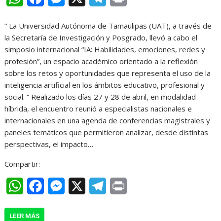
h
a
e
e
r
“ La Universidad Autónoma de Tamaulipas (UAT), a través de
a
c
s
l
i
la Secretaría de Investigación y Posgrado, llevó a cabo el
t
e
s
e
n
simposio internacional “IA: Habilidades, emociones, redes y
profesión”, un espacio académico orientado a la reflexión
s
b
e
g
t
sobre los retos y oportunidades que representa el uso de la
A
o
n
r
inteligencia artificial en los ámbitos educativo, profesional y
social. “ Realizado los días 27 y 28 de abril, en modalidad
p
o
g
a
híbrida, el encuentro reunió a especialistas nacionales e
p
k
e
m
internacionales en una agenda de conferencias magistrales y
r
paneles temáticos que permitieron analizar, desde distintas
perspectivas, el impacto…
Compartir:
W
F
M
X
T
P
h
a
e
e
r
LEER MÁS
a
c
s
l
i