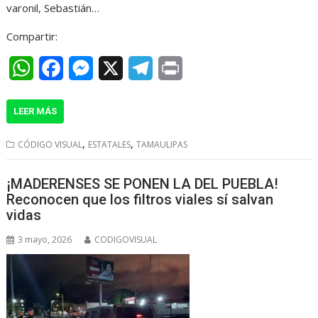
r
varonil, Sebastián…
Compartir:
W
F
M
X
T
P
h
a
e
e
r
LEER MÁS
a
c
s
l
i
t
e
s
e
n
,
,
CÓDIGO VISUAL
ESTATALES
TAMAULIPAS
s
b
e
g
t
¡MADERENSES SE PONEN LA DEL PUEBLA!
A
o
n
r
Reconocen que los filtros viales sí salvan
p
o
g
a
vidas
p
k
e
m
3 mayo, 2026
CODIGOVISUAL
r