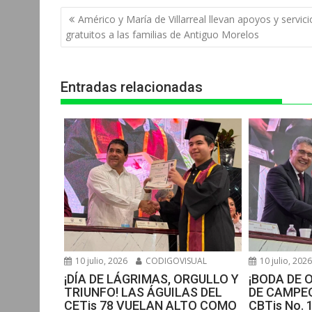
t
e
s
e
n
Navegación
Américo y María de Villarreal llevan apoyos y servici
s
b
e
g
t
de
gratuitos a las familias de Antiguo Morelos
entradas
A
o
n
r
p
o
g
a
Entradas relacionadas
p
k
e
m
r
10 julio, 2026
CODIGOVISUAL
10 julio, 202
¡DÍA DE LÁGRIMAS, ORGULLO Y
¡BODA DE 
TRIUNFO! LAS ÁGUILAS DEL
DE CAMPEO
CETis 78 VUELAN ALTO COMO
CBTis No. 