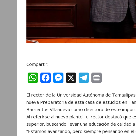
Compartir:
W
F
M
X
T
P
h
a
e
e
r
El rector de la Universidad Autónoma de Tamaulipas
a
c
s
l
i
nueva Preparatoria de esta casa de estudios en Tam
t
e
s
e
n
Barrientos Villanueva como directora de este import
Al referirse al nuevo plantel, el rector destacó que
s
b
e
g
t
superior, buscando llevar una educación de calidad 
A
o
n
r
“Estamos avanzando, pero siempre pensando en el cr