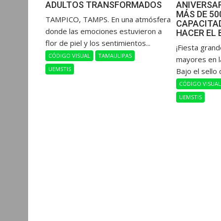
ADULTOS TRANSFORMADOS
ANIVERSAR
MÁS DE 5
​TAMPICO, TAMPS. En una atmósfera
CAPACITAD
donde las emociones estuvieron a
HACER EL 
flor de piel y los sentimientos...
​¡Fiesta gran
CÓDIGO VISUAL
TAMAULIPAS
mayores en l
UEMSTIS
Bajo el sello 
CÓDIGO VISUA
UEMSTIS