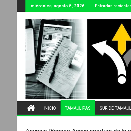
Ir
miércoles, agosto 5, 2026
Entradas reciente
al
contenido
INICIO
TAMAULIPAS
SUR DE TAMAU