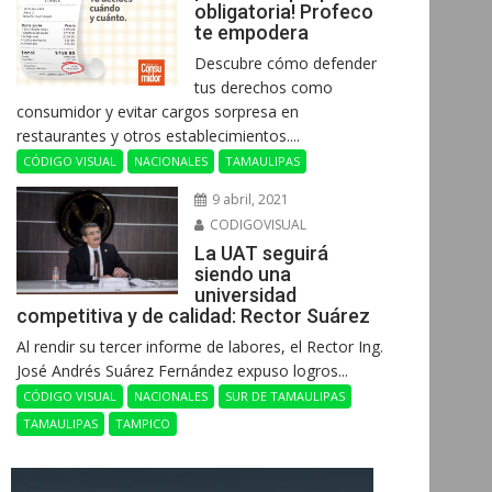
obligatoria! Profeco
te empodera
Descubre cómo defender
tus derechos como
consumidor y evitar cargos sorpresa en
restaurantes y otros establecimientos....
CÓDIGO VISUAL
NACIONALES
TAMAULIPAS
9 abril, 2021
CODIGOVISUAL
La UAT seguirá
siendo una
universidad
competitiva y de calidad: Rector Suárez
Al rendir su tercer informe de labores, el Rector Ing.
José Andrés Suárez Fernández expuso logros...
CÓDIGO VISUAL
NACIONALES
SUR DE TAMAULIPAS
TAMAULIPAS
TAMPICO