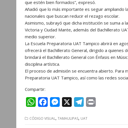
que estén bien formados”, expresó.
p
o
g
a
Añadió que lo más importante es seguir ampliando la 
p
k
e
m
nacionales que buscan reducir el rezago escolar.
r
Asimismo, subrayó que dicha institución se suma a 
Victoria y Ciudad Mante, además del Bachillerato UAT
medio superior.
La Escuela Preparatoria UAT Tampico abrirá en agost
ofrecerá el Bachillerato General, dirigido a quienes 
brindará el Bachillerato General con Énfasis en Músic
disciplina artística.
El proceso de admisión se encuentra abierto. Para ma
Preparatoria UAT Tampico, así como las redes socia
Compartir:
W
F
M
X
T
P
h
a
e
e
r
,
,
CÓDIGO VISUAL
TAMAULIPAS
UAT
a
c
s
l
i