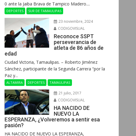
0 ante la Jaiba Brava de Tampico Madero....
DEPORTES
SUR DE TAMAULIPAS
23 noviembre, 2024
CODIGOVISUAL
Reconoce SSPT
perseverancia de
atleta de 86 años de
edad
Ciudad Victoria, Tamaulipas. – Roberto Jiménez
Sánchez, participante de la Segunda Carrera “por la
Paz y...
ALTAMIRA
DEPORTES
TAMAULIPAS
21 julio, 2017
CODIGOVISUAL
HA NACIDO DE
NUEVO LA
ESPERANZA, ¿Volveremos a sentir esa
pasión?
HA NACIDO DE NUEVO LA ESPERANZA,