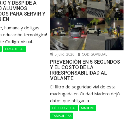
IO Y DESPIDE A
00 ALUMNOS
OS PARA SERVIR Y
BIEN
de, humana y de ligas
a educación tecnológica!
de Codigo-Visual...
L
TAMAULIPAS
5 julio, 2026
CODIGOVISUAL
PREVENCIÓN EN 5 SEGUNDOS
Y EL COSTO DE LA
IRRESPONSABILIDAD AL
VOLANTE
​El filtro de seguridad vial de esta
madrugada en Ciudad Madero dejó
datos que obligan a...
CÓDIGO VISUAL
MADERO
TAMAULIPAS