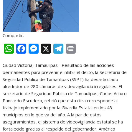
Compartir:
W
F
M
X
T
P
h
a
e
e
r
Ciudad Victoria, Tamaulipas.- Resultado de las acciones
a
c
s
l
i
permanentes para prevenir e inhibir el delito, la Secretaría de
t
e
s
e
n
Seguridad Pública de Tamaulipas (SSPT) ha desarticulado
alrededor de 280 cámaras de videovigilancia irregulares. El
s
b
e
g
t
secretario de Seguridad Pública de Tamaulipas, Carlos Arturo
A
o
n
r
Pancardo Escudero, refirió que esta cifra corresponde al
trabajo implementado por la Guardia Estatal en los 43
p
o
g
a
municipios en lo que va del año. A la par de estos
p
k
e
m
aseguramientos, el sistema de videovigilancia estatal se ha
r
fortalecido gracias al respaldo del gobernador, Américo