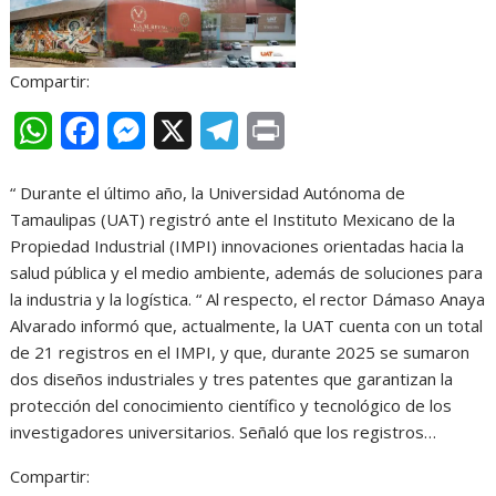
Compartir:
W
F
M
X
T
P
h
a
e
e
r
“ Durante el último año, la Universidad Autónoma de
a
c
s
l
i
Tamaulipas (UAT) registró ante el Instituto Mexicano de la
t
e
s
e
n
Propiedad Industrial (IMPI) innovaciones orientadas hacia la
salud pública y el medio ambiente, además de soluciones para
s
b
e
g
t
la industria y la logística. “ Al respecto, el rector Dámaso Anaya
A
o
n
r
Alvarado informó que, actualmente, la UAT cuenta con un total
de 21 registros en el IMPI, y que, durante 2025 se sumaron
p
o
g
a
dos diseños industriales y tres patentes que garantizan la
p
k
e
m
protección del conocimiento científico y tecnológico de los
r
investigadores universitarios. Señaló que los registros…
Compartir: