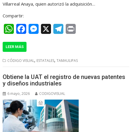
Villarreal Anaya, quien autorizó la adquisición…
Compartir:
W
F
M
X
T
P
h
a
e
e
r
LEER MÁS
a
c
s
l
i
t
e
s
e
n
,
,
CÓDIGO VISUAL
ESTATALES
TAMAULIPAS
s
b
e
g
t
Obtiene la UAT el registro de nuevas patentes
A
o
n
r
y diseños industriales
p
o
g
a
6 mayo, 2026
CODIGOVISUAL
p
k
e
m
r