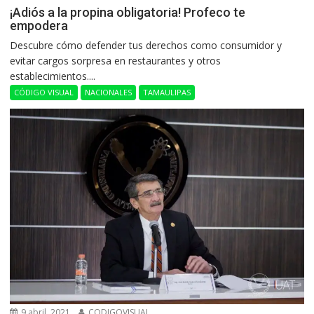
¡Adiós a la propina obligatoria! Profeco te
empodera
Descubre cómo defender tus derechos como consumidor y
evitar cargos sorpresa en restaurantes y otros
establecimientos....
CÓDIGO VISUAL
NACIONALES
TAMAULIPAS
9 abril, 2021
CODIGOVISUAL