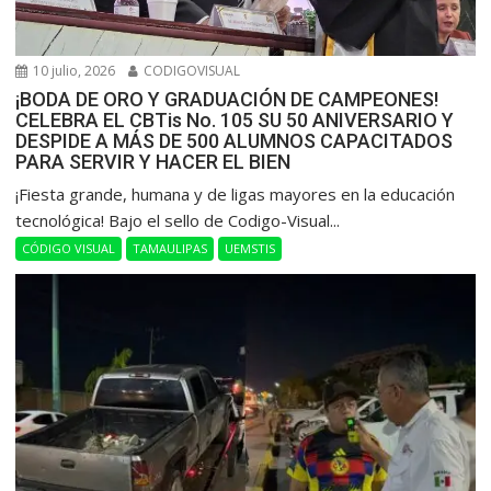
10 julio, 2026
CODIGOVISUAL
¡BODA DE ORO Y GRADUACIÓN DE CAMPEONES!
CELEBRA EL CBTis No. 105 SU 50 ANIVERSARIO Y
DESPIDE A MÁS DE 500 ALUMNOS CAPACITADOS
PARA SERVIR Y HACER EL BIEN
​¡Fiesta grande, humana y de ligas mayores en la educación
tecnológica! Bajo el sello de Codigo-Visual...
CÓDIGO VISUAL
TAMAULIPAS
UEMSTIS