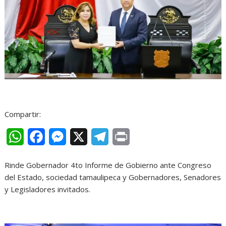
Compartir:
W
F
M
X
T
P
h
a
e
e
r
Rinde Gobernador 4to Informe de Gobierno ante Congreso
a
c
s
l
i
del Estado, sociedad tamaulipeca y Gobernadores, Senadores
t
e
s
e
n
y Legisladores invitados.
s
b
e
g
t
A
o
n
r