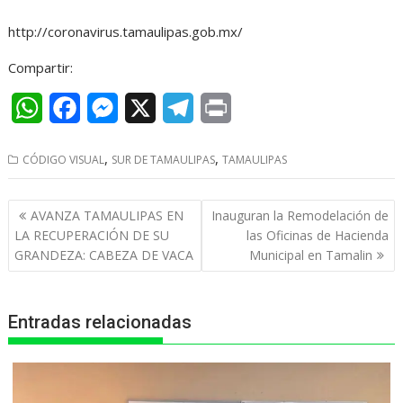
a
c
s
l
i
http://coronavirus.tamaulipas.gob.mx/
t
e
s
e
n
s
b
e
g
t
Compartir:
A
o
n
r
W
F
M
X
T
P
p
o
g
a
h
a
e
e
r
p
k
,
e
m
,
CÓDIGO VISUAL
SUR DE TAMAULIPAS
TAMAULIPAS
a
c
s
l
i
r
t
e
s
e
n
Navegación
AVANZA TAMAULIPAS EN
Inauguran la Remodelación de
s
b
e
g
t
de
LA RECUPERACIÓN DE SU
las Oficinas de Hacienda
entradas
GRANDEZA: CABEZA DE VACA
Municipal en Tamalin
A
o
n
r
p
o
g
a
Entradas relacionadas
p
k
e
m
r