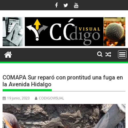
Ir
al
contenido
COMAPA Sur reparó con prontitud una fuga en
la Avenida Hidalgo
19 junio, 2023
CODIGOVISUAL