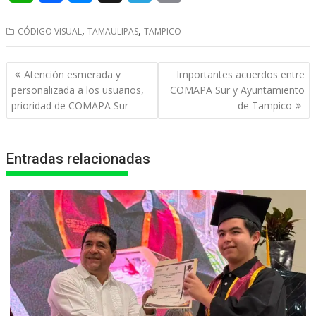
h
a
e
e
r
,
,
CÓDIGO VISUAL
TAMAULIPAS
TAMPICO
a
c
s
l
i
t
e
s
e
n
Navegación
Atención esmerada y
Importantes acuerdos entre
s
b
e
g
t
de
personalizada a los usuarios,
COMAPA Sur y Ayuntamiento
entradas
prioridad de COMAPA Sur
de Tampico
A
o
n
r
p
o
g
a
Entradas relacionadas
p
k
e
m
r